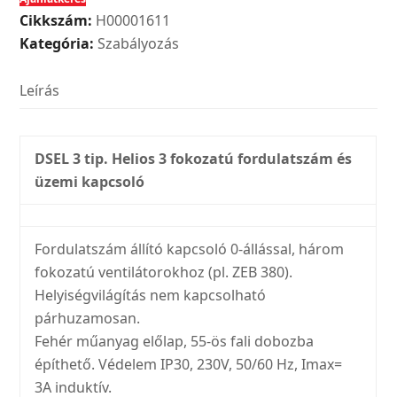
tip.
Cikkszám:
H00001611
Három
Kategória:
Szabályozás
fokozatú
kapcsoló
Leírás
mennyiség
DSEL 3 tip. Helios 3 fokozatú fordulatszám és
üzemi kapcsoló
Fordulatszám állító kapcsoló 0-állással, három
fokozatú ventilátorokhoz (pl. ZEB 380).
Helyiségvilágítás nem kapcsolható
párhuzamosan.
Fehér műanyag előlap, 55-ös fali dobozba
építhető. Védelem IP30, 230V, 50/60 Hz, Imax=
3A induktív.