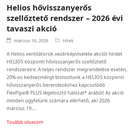
Helios hővisszanyerős
szellőztető rendszer – 2026 évi
tavaszi akció
március 10, 2026
Hírek
A Helios ventilátorok vezérképviselete akciót hirdet
HELIOS központi hővisszanyerős szellőztető
rendszereire. A teljes rendszer megrendelése esetén,
20%-os kedvezményt biztosítunk a HELIOS központi
hővisszanyerős berendezéshez kapcsolódó
FlexPipe® PLUS légelosztó hálózat* árából! Az akció
minden ügyfelünk számára elérhető, aki 2026.
március 19.…
Tovább olvasom