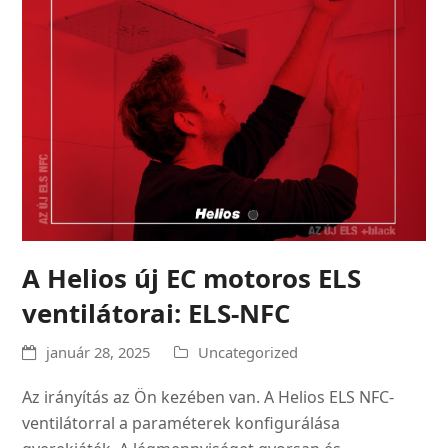
A Helios új EC motoros ELS
ventilátorai: ELS-NFC
január 28, 2025
Uncategorized
Az irányítás az Ön kezében van. A Helios ELS NFC-
ventilátorral a paraméterek konfigurálása