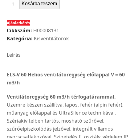
Helios
Kosárba teszem
ELS-
V
Ajánlatkérés
60
Cikkszám:
H00008131
Ventilátoregység
Kategória:
Kisventilátorok
előlappal
V
Leírás
=
60
m3/h
ELS-V 60 Helios ventilátoregység előlappal V = 60
mennyiség
m3/h
Ventilátoregység 60 m3/h térfogatárammal.
Üzemre készen szállítva, lapos, fehér (alpin fehér),
műanyag előlappal és UltraSilence technikával.
Szériakivitelben tartós, mosható szűrővel,
szűrőelpiszkolódás jelzővel, integrált villamos
gyorscsatlakozóval. Szigetelés II. osztály, védelem IP