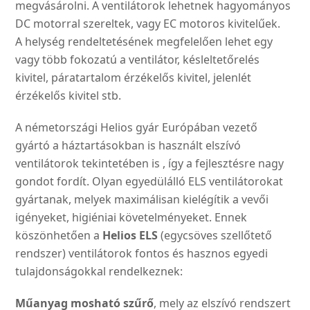
megvásárolni. A ventilátorok lehetnek hagyományos
DC motorral szereltek, vagy EC motoros kivitelűek.
A helység rendeltetésének megfelelően lehet egy
vagy több fokozatú a ventilátor, késleltetőrelés
kivitel, páratartalom érzékelős kivitel, jelenlét
érzékelős kivitel stb.
A németországi Helios gyár Európában vezető
gyártó a háztartásokban is használt elszívó
ventilátorok tekintetében is , így a fejlesztésre nagy
gondot fordít. Olyan egyedülálló ELS ventilátorokat
gyártanak, melyek maximálisan kielégítik a vevői
igényeket, higiéniai követelményeket. Ennek
köszönhetően a
Helios ELS
(egycsöves szellőtető
rendszer) ventilátorok fontos és hasznos egyedi
tulajdonságokkal rendelkeznek:
Műanyag mosható szűrő
, mely az elszívó rendszert