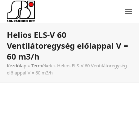
Helios ELS-V 60
Ventilátoregység előlappal V =
60 m3/h
Kezdőlap
»
Termékek
»
Helios ELS-V 60 Ventilátoregység
előlappal V = 60 m3/h