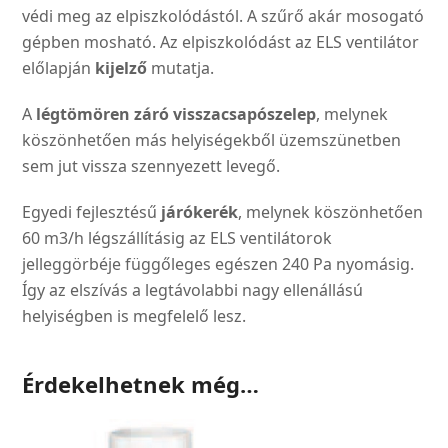
védi meg az elpiszkolódástól. A szűrő akár mosogató
gépben mosható. Az elpiszkolódást az ELS ventilátor
előlapján
kijelző
mutatja.
A
légtömören záró visszacsapószelep
, melynek
köszönhetően más helyiségekből üzemszünetben
sem jut vissza szennyezett levegő.
Egyedi fejlesztésű
járókerék
, melynek köszönhetően
60 m3/h légszállításig az ELS ventilátorok
jelleggörbéje függőleges egészen 240 Pa nyomásig.
Így az elszívás a legtávolabbi nagy ellenállású
helyiségben is megfelelő lesz.
Érdekelhetnek még…