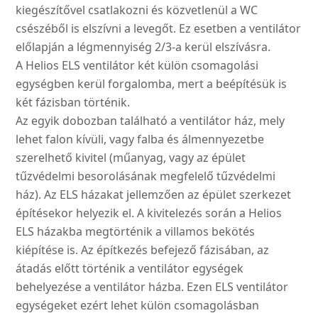
kiegészítővel csatlakozni és közvetlenül a WC
csészéből is elszívni a levegőt. Ez esetben a ventilátor
előlapján a légmennyiség 2/3-a kerül elszívásra.
A Helios ELS ventilátor két külön csomagolási
egységben kerül forgalomba, mert a beépítésük is
két fázisban történik.
Az egyik dobozban található a ventilátor ház, mely
lehet falon kívüli, vagy falba és álmennyezetbe
szerelhető kivitel (műanyag, vagy az épület
tűzvédelmi besorolásának megfelelő tűzvédelmi
ház). Az ELS házakat jellemzően az épület szerkezet
építésekor helyezik el. A kivitelezés során a Helios
ELS házakba megtörténik a villamos bekötés
kiépítése is. Az építkezés befejező fázisában, az
átadás előtt történik a ventilátor egységek
behelyezése a ventilátor házba. Ezen ELS ventilátor
egységeket ezért lehet külön csomagolásban