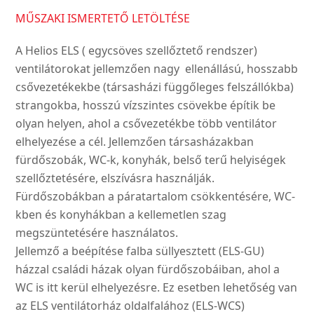
MŰSZAKI ISMERTETŐ LETÖLTÉSE
A Helios ELS ( egycsöves szellőztető rendszer)
ventilátorokat jellemzően nagy ellenállású, hosszabb
csővezetékekbe (társasházi függőleges felszállókba)
strangokba, hosszú vízszintes csövekbe építik be
olyan helyen, ahol a csővezetékbe több ventilátor
elhelyezése a cél. Jellemzően társasházakban
fürdőszobák, WC-k, konyhák, belső terű helyiségek
szellőztetésére, elszívásra használják.
Fürdőszobákban a páratartalom csökkentésére, WC-
kben és konyhákban a kellemetlen szag
megszüntetésére használatos.
Jellemző a beépítése falba süllyesztett (ELS-GU)
házzal családi házak olyan fürdőszobáiban, ahol a
WC is itt kerül elhelyezésre. Ez esetben lehetőség van
az ELS ventilátorház oldalfalához (ELS-WCS)