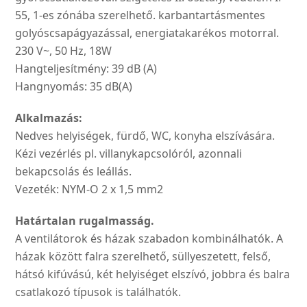
55, 1-es zónába szerelhető. karbantartásmentes
golyóscsapágyazással, energiatakarékos motorral.
230 V~, 50 Hz, 18W
Hangteljesítmény: 39 dB (A)
Hangnyomás: 35 dB(A)
Alkalmazás:
Nedves helyiségek, fürdő, WC, konyha elszívására.
Kézi vezérlés pl. villanykapcsolóról, azonnali
bekapcsolás és leállás.
Vezeték: NYM-O 2 x 1,5 mm2
Határtalan rugalmasság.
A ventilátorok és házak szabadon kombinálhatók. A
házak között falra szerelhető, süllyeszetett, felső,
hátsó kifúvású, két helyiséget elszívó, jobbra és balra
csatlakozó típusok is találhatók.