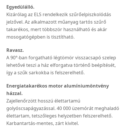
Egyedülálló.
Kizárólag az ELS rendelkezik szűrőelpiszkolódás
jelzővel. Az alkalmazott műanyag tartós szűrő
takarékos, mert többször használható és akár
mosogatógépben is tisztítható.
Ravasz.
A 90°-ban forgatható légtömör visszacsapó szelep
lehetővé teszi a ház elforgatva történő beépítését,
így a szűk sarkokba is felszerelhető.
Energiatakarékos motor alumíniumöntvény
házzal.
Zajellenőrzött hosszú élettartamú
golyóscsapágyazással. 40 000 üzemórát meghaladó
élettartam, tetszőleges helyzetben felszerelhető.
Karbantartás-mentes, zárt kivitel.