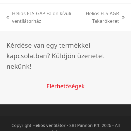
Helios ELS-GAP Falon kívüli
Helios ELS-AGR
previous
next
ventilátorház
Takarókeret
post:
post:
Kérdése van egy termékkel
kapcsolatban? Küldjön üzenetet
nekünk!
Elérhetőségek
Copyright
Helios ventilátor - SBI Pannon Kft.
2026 - All