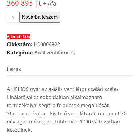
360 895
Ft
+ Áfa
Helios
Kosárba teszem
HQW
EC
Ajánlatkérés
250
Cikkszám:
H00004822
A
Kategória:
Axiál ventilátorok
tip.
ipari
Leírás
axiálventilátor
1~,
EC
A HELIOS gyár az axiális ventilátor család széles
motorral
kínálatával és sokoldalúan alkalmazható
mennyiség
tartozékaival segíti a feladatok megoldását.
Standard- és ipari kivitelű ventilátorai több mint 20
névleges méretben, több mint 1000 változatban
készülnek.