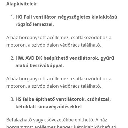
Alapkivitelek:
HQ Fali ventilátor, négyszögle­
tes kialakítású
rögzítő lemezzel.
A ház horganyzott acéllemez, csatlakozódoboz a
motoron, a szívóoldalon védőrács találha­tó.
HW, AVD DK beépíthető ventilá­
torok, gyűrű
alakú beszívókúp
pal.
A ház horganyzott acéllemez, csatlakozódoboz a
motoron, a szívóoldalon védőrács találha­tó.
HS falba építhető ventilátorok, csőházzal,
kétoldalt sima
végződésekkel
Befalazható vagy csővezeték­be építhető. A ház
horgany­zott acéllemez henger, kétol­dalt körbefutó