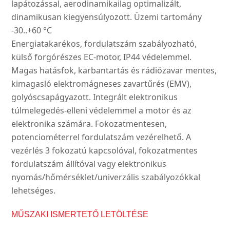
lapátozással, aerodinamikailag optimalizált,
dinamikusan kiegyensúlyozott. Üzemi tartomány
-30..+60 °C
Energiatakarékos, fordulatszám szabályozható,
külső forgórészes EC-motor, IP44 védelemmel.
Magas hatásfok, karbantartás és rádiózavar mentes,
kimagasló elektromágneses zavartűrés (EMV),
golyóscsapágyazott. Integrált elektronikus
túlmelegedés-elleni védelemmel a motor és az
elektronika számára. Fokozatmentesen,
potenciométerrel fordulatszám vezérelhető. A
vezérlés 3 fokozatú kapcsolóval, fokozatmentes
fordulatszám állítóval vagy elektronikus
nyomás/hőmérséklet/univerzális szabályozókkal
lehetséges.
MŰSZAKI ISMERTETŐ LETÖLTÉSE