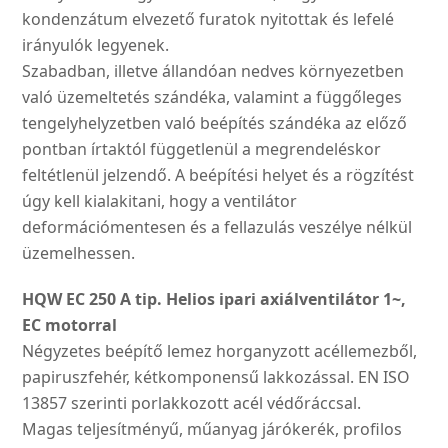
kondenzátum elvezető fura­tok nyitottak és lefelé
irányu­lók legyenek.
Szabadban, illetve állandóan nedves környezetben
való üzemeltetés szándéka, vala­mint a függőleges
tengely­helyzetben való beépítés szándéka az előző
pontban írtaktól függetlenül a megren­deléskor
feltétlenül jelzendő. A beépítési helyet és a rögzí­tést
úgy kell kialakitani, hogy a ventilátor
deformációmente­sen és a fellazulás veszélye nélkül
üzemelhessen.
HQW EC 250 A tip. Helios ipari axiálventilátor 1~,
EC motorral
Négyzetes beépítő lemez horganyzott acéllemezből,
papiruszfehér, kétkomponensű lakkozással. EN ISO
13857 szerinti porlakkozott acél védőráccsal.
Magas teljesítményű, műanyag járókerék, profilos