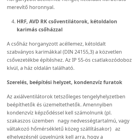
merevítő horonnyal.
HRF, AVD RK csőventilátorok,
kétoldalon
karimás csőházzal
A csőház horganyzott acélle­mez, kétoldalt
szabványos ka­rimákkal (DIN 24155,3) a köz­vetlen
csővezetékbe építés­hez. Az IP 55-ös csatlakozó­doboz
kívül, a ház oldalán található.
Szerelés, beépítési helyzet,
kondenzvíz furatok
Az axiálventilátorok tetszőle­ges tengelyhelyzetben
beépít­hetők és üzemeltethetők. Amennyiben
kondenzvíz kép­ződéssel kell számolnunk (pl.
szakaszos üzemben nagy nedvességtartalmú, vagy
vál­takozó hőmérsékletű közeg szállításakor) az
elhelyezés­nél ügyelnünk kell arra, hogy a