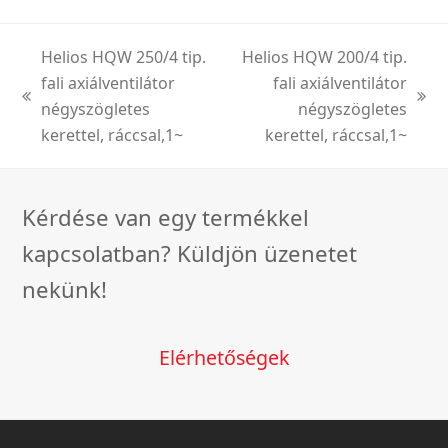
Helios HQW 250/4 tip.
Helios HQW 200/4 tip.
fali axiálventilátor
fali axiálventilátor
previous
next
négyszögletes
négyszögletes
post:
post:
kerettel, ráccsal,1~
kerettel, ráccsal,1~
Kérdése van egy termékkel
kapcsolatban? Küldjön üzenetet
nekünk!
Elérhetőségek