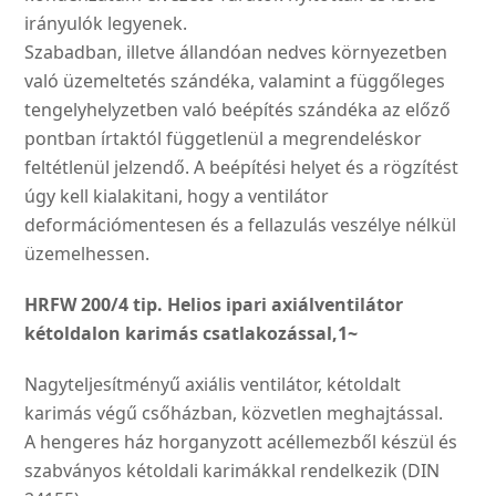
irányu­lók legyenek.
Szabadban, illetve állandóan nedves környezetben
való üzemeltetés szándéka, vala­mint a függőleges
tengely­helyzetben való beépítés szándéka az előző
pontban írtaktól függetlenül a megren­deléskor
feltétlenül jelzendő. A beépítési helyet és a rögzí­tést
úgy kell kialakitani, hogy a ventilátor
deformációmente­sen és a fellazulás veszélye nélkül
üzemelhessen.
HRFW 200/4 tip. Helios ipari axiálventilátor
kétoldalon karimás csatlakozással,1~
Nagyteljesítményű axiális ventilátor, kétoldalt
karimás végű csőházban, közvetlen meghajtással.
A hengeres ház horganyzott acéllemezből készül és
szabványos kétoldali karimákkal rendelkezik (DIN