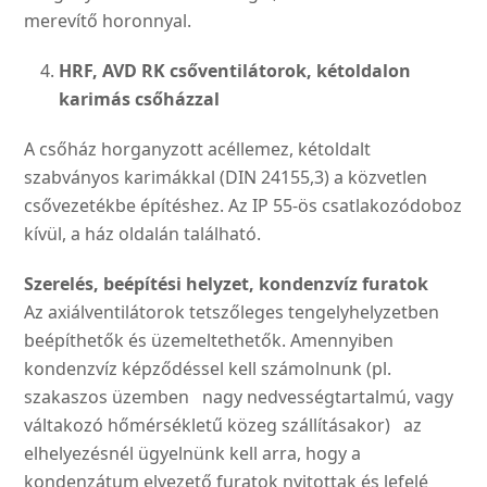
merevítő horonnyal.
HRF, AVD RK csőventilátorok,
kétoldalon
karimás csőházzal
A csőház horganyzott acélle­mez, kétoldalt
szabványos ka­rimákkal (DIN 24155,3) a köz­vetlen
csővezetékbe építés­hez. Az IP 55-ös csatlakozó­doboz
kívül, a ház oldalán található.
Szerelés, beépítési helyzet,
kondenzvíz furatok
Az axiálventilátorok tetszőle­ges tengelyhelyzetben
beépít­hetők és üzemeltethetők. Amennyiben
kondenzvíz kép­ződéssel kell számolnunk (pl.
szakaszos üzemben nagy nedvességtartalmú, vagy
vál­takozó hőmérsékletű közeg szállításakor) az
elhelyezés­nél ügyelnünk kell arra, hogy a
kondenzátum elvezető fura­tok nyitottak és lefelé