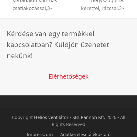
kétoldalon karimás
négyszögletes
post:
post:
csatlakozással,3~
kerettel, ráccsal,3~
Kérdése van egy termékkel
kapcsolatban? Küldjön üzenetet
nekünk!
Elérhetőségek
Copyright
Helios ventilátor - SBI Pannon Kft.
2026 - All
Rights Reserved
Impresszum
Adatkezelési tájékoztató