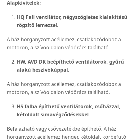
Alapkivitelek:
HQ Fali ventilátor, négyszögle­
tes kialakítású
rögzítő lemezzel.
A ház horganyzott acéllemez, csatlakozódoboz a
motoron, a szívóoldalon védőrács találha­tó.
HW, AVD DK beépíthető ventilá­
torok, gyűrű
alakú beszívókúp
pal.
A ház horganyzott acéllemez, csatlakozódoboz a
motoron, a szívóoldalon védőrács találha­tó.
HS falba építhető ventilátorok, csőházzal,
kétoldalt sima
végződésekkel
Befalazható vagy csővezeték­be építhető. A ház
horgany­zott acéllemez henger, kétol­dalt körbefutó