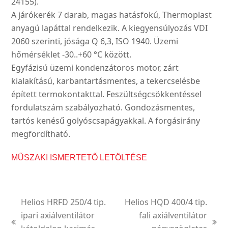
24155).
A járókerék 7 darab, magas hatásfokú, Thermoplast
anyagú lapáttal rendelkezik. A kiegyensúlyozás VDI
2060 szerinti, jósága Q 6,3, ISO 1940. Üzemi
hőmérséklet -30..+60 °C között.
Egyfázisú üzemi kondenzátoros motor, zárt
kialakítású, karbantartásmentes, a tekercselésbe
épített termokontakttal. Feszültségcsökkentéssel
fordulatszám szabályozható. Gondozásmentes,
tartós kenésű golyóscsapágyakkal. A forgásirány
megfordítható.
MŰSZAKI ISMERTETŐ LETÖLTÉSE
Helios HRFD 250/4 tip.
Helios HQD 400/4 tip.
ipari axiálventilátor
fali axiálventilátor
previous
next