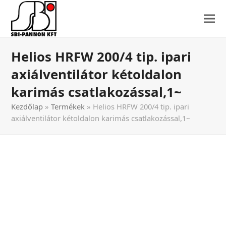
Helios HRFW 200/4 tip. ipari
axiálventilátor kétoldalon
karimás csatlakozással,1~
Kezdőlap
»
Termékek
»
Helios HRFW 200/4 tip. ipari
axiálventilátor kétoldalon karimás csatlakozással,1~