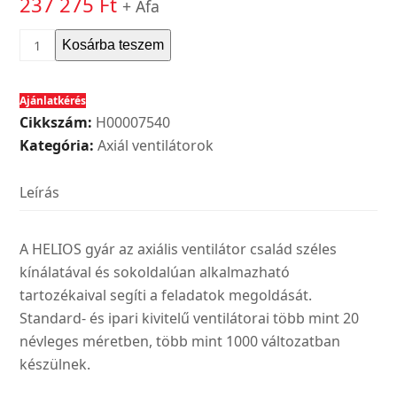
237 275
Ft
+ Áfa
Helios
Kosárba teszem
HRFW
200/4
Ajánlatkérés
tip.
Cikkszám:
H00007540
ipari
Kategória:
Axiál ventilátorok
axiálventilátor
kétoldalon
Leírás
karimás
csatlakozással,1~
mennyiség
A HELIOS gyár az axiális ventilátor család széles
kínálatával és sokoldalúan alkalmazható
tartozékaival segíti a feladatok megoldását.
Standard- és ipari kivitelű ventilátorai több mint 20
névleges méretben, több mint 1000 változatban
készülnek.