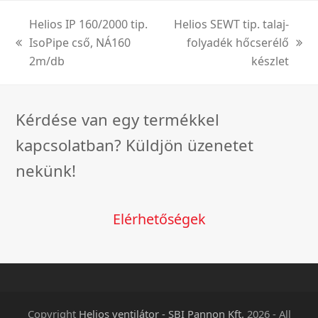
Helios IP 160/2000 tip.
Helios SEWT tip. talaj-
IsoPipe cső, NÁ160
folyadék hőcserélő
previous
next
2m/db
készlet
post:
post:
Kérdése van egy termékkel
kapcsolatban? Küldjön üzenetet
nekünk!
Elérhetőségek
Copyright
Helios ventilátor - SBI Pannon Kft.
2026 - All