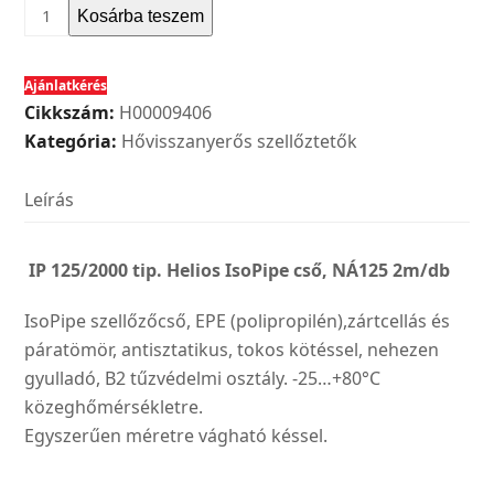
Helios
Kosárba teszem
IP
125/2000
Ajánlatkérés
tip.
Cikkszám:
H00009406
IsoPipe
Kategória:
Hővisszanyerős szellőztetők
cső,
NÁ125
Leírás
2m/db
mennyiség
IP 125/2000 tip. Helios IsoPipe cső, NÁ125 2m/db
IsoPipe szellőzőcső, EPE (polipropilén),zártcellás és
páratömör, antisztatikus, tokos kötéssel, nehezen
gyulladó, B2 tűzvédelmi osztály. -25…+80°C
közeghőmérsékletre.
Egyszerűen méretre vágható késsel.