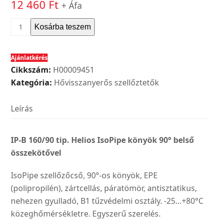
12 460
Ft
+ Áfa
Helios
Kosárba teszem
IP-
B
Ajánlatkérés
160/90
Cikkszám:
H00009451
tip.
Kategória:
Hővisszanyerős szellőztetők
IsoPipe
könyök
Leírás
90°
belső
összekötővel
IP-B 160/90 tip. Helios IsoPipe könyök 90° belső
mennyiség
összekötővel
IsoPipe szellőzőcső, 90°-os könyök, EPE
(polipropilén), zártcellás, páratömör, antisztatikus,
nehezen gyulladó, B1 tűzvédelmi osztály. -25…+80°C
közeghőmérsékletre. Egyszerű szerelés.