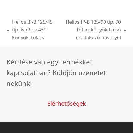
Helios IP-B 125/45
Helios IP-B 125/90 tip. 90
tip. IsoPipe 45°
fokos könyök külső
previous
next
könyök, tokos
csatlakozó hüvellyel
post:
post:
Kérdése van egy termékkel
kapcsolatban? Küldjön üzenetet
nekünk!
Elérhetőségek