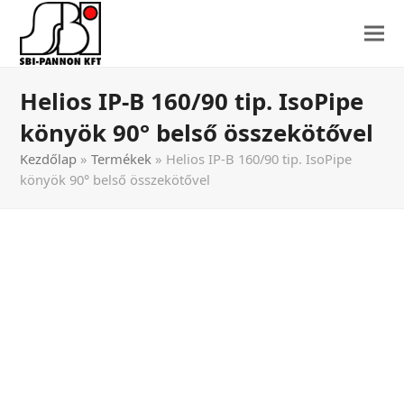
Helios IP-B 160/90 tip. IsoPipe
könyök 90° belső összekötővel
Kezdőlap
»
Termékek
»
Helios IP-B 160/90 tip. IsoPipe
könyök 90° belső összekötővel