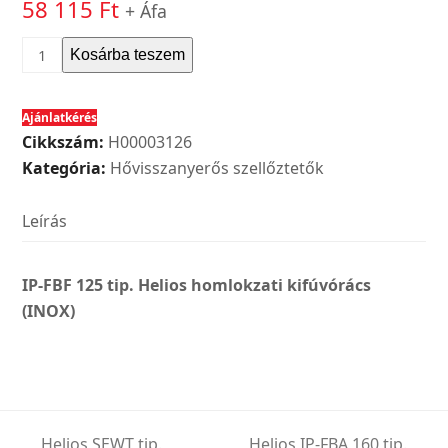
58 115
Ft
+ Áfa
Helios
Kosárba teszem
IP-
FBF
Ajánlatkérés
125
Cikkszám:
H00003126
tip.
Kategória:
Hővisszanyerős szellőztetők
homlokzati
kifúvórács
Leírás
(INOX)
mennyiség
IP-FBF 125 tip. Helios homlokzati kifúvórács
(INOX)
Helios SEWT tip.
Helios IP-FBA 160 tip.