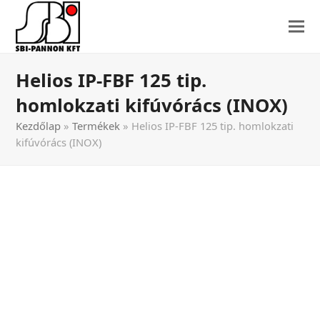
Helios IP-FBF 125 tip.
homlokzati kifúvórács (INOX)
Kezdőlap
»
Termékek
»
Helios IP-FBF 125 tip. homlokzati
kifúvórács (INOX)