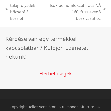
talaj-folyadék
IsoPipe homlokzati rács NÁ
previous
next
hőcserélő
160, frisslevegő
post:
post:
készlet
beszívásához
Kérdése van egy termékkel
kapcsolatban? Küldjön üzenetet
nekünk!
Elérhetőségek
Copyright
Helios ventilátor - SBI Pannon Kft.
2026 - All