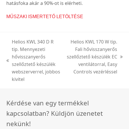
hatásfoka akár a 90%-ot is elérheti.
MŰSZAKI ISMERTETŐ LETÖLTÉSE
Helios KWL 340 D R
Helios KWL 170 W tip.
tip. Mennyezeti
Fali hővisszanyerős
hővisszanyerős
szellőztető készülék EC
next
previous
szellőztető készülék
ventilátorral, Easy
post:
post:
webszerverrel, jobbos
Controls vezérléssel
kivitel
Kérdése van egy termékkel
kapcsolatban? Küldjön üzenetet
nekünk!