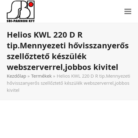
Helios KWL 220 D R
tip.Mennyezeti hővisszanyerős
szellőztető készülék
webszerverrel,jobbos kivitel
Kezdőlap
»
Termékek
»
Helios KWL 220 D R tip.Mennyezeti
hővisszanyerős szellőztető készülék webszerverrel,jobbos
kivitel