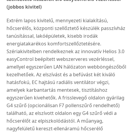
mennyiség
(jobbos kivitel)
Extrém lapos kivitelű, mennyezeti kialakítású,
hőcserélős, központi szellőztető készülék passzívház
tanúsítással, lakóépületek, kisebb irodák
energiatakarékos komfortszellőztetésére.
Szériakivitelben rendelkeznek az innovatív Helios 3.0
easyControl beépített webszerveres vezérléssel,
amellyel egyszerűen LAN hálózaton webböngészőből
kezelhetőek. Az elszívást és a befúvást két kiváló
hatásfokú, EC hajtású radiális ventilátor végzi,
amelyek karbantartás mentesek, tisztításhoz
egyszerűen kivehetők. A frisslevegő oldalon gyárilag
G4 szűrő (opcionálisan F7 pollenszűrő rendelhető)
található, az elszívott oldalon egy G4 szűrő védi a
hőcserélőt az elpiszkolódástól. A műanyag,
nagyfelületű kereszt-ellenáramú hőcserélő