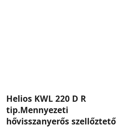
Helios KWL 220 D R
tip.Mennyezeti
hővisszanyerős szellőztető