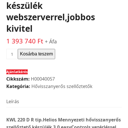
készülék
webszerverrel,jobbos
kivitel
1 393 740
Ft
+ Áfa
Helios
Kosárba teszem
KWL
220
Ajánlatkérés
D
Cikkszám:
H00040057
R
Kategória:
Hővisszanyerős szellőztetők
tip.Mennyezeti
hővisszanyerős
Leírás
szellőztető
készülék
webszerverrel,jobbos
KWL 220 D R tip.Helios Mennyezeti hővisszanyerős
kivitel
szellőztető készülék 3.0 easyControls vezérléssel