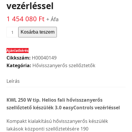
vezérléssel
1 454 080
Ft
+ Áfa
Helios
Kosárba teszem
KWL
250
Ajánlatkérés
W
Cikkszám:
H00040149
tip.
Kategória:
Hővisszanyerős szellőztetők
fali
hővisszanyerős
Leírás
szellőztető
készülék
3.0
KWL 250 W tip. Helios fali hővisszanyerős
easyControls
szellőztető készülék 3.0 easyControls vezérléssel
vezérléssel
Kompakt kialakítású hővisszanyerős készülék
mennyiség
lakások központi szellőztetésére 190