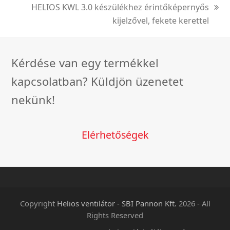
HELIOS KWL 3.0 készülékhez érintőképernyős
next
kijelzővel, fekete kerettel
post:
Kérdése van egy termékkel
kapcsolatban? Küldjön üzenetet
nekünk!
Elérhetőségek
Copyright
Helios ventilátor - SBI Pannon Kft.
2026 - All
Rights Reserved