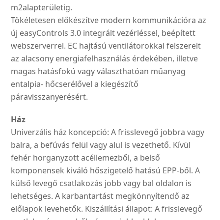
m2alapterületig.
Tökéletesen előkészítve modern kommunikációra az
új easyControls 3.0 integrált vezérléssel, beépített
webszerverrel. EC hajtású ventilátorokkal felszerelt
az alacsony energiafelhasználás érdekében, illetve
magas hatásfokú vagy választhatóan műanyag
entalpia- hőcserélővel a kiegészítő
páravisszanyerésért.
Ház
Univerzális ház koncepció: A frisslevegő jobbra vagy
balra, a befúvás felül vagy alul is vezethető. Kívül
fehér horganyzott acéllemezből, a belső
komponensek kiváló hőszigetelő hatású EPP-ből. A
külső levegő csatlakozás jobb vagy bal oldalon is
lehetséges. A karbantartást megkönnyítendő az
előlapok levehetők. Kiszállítási állapot: A frisslevegő