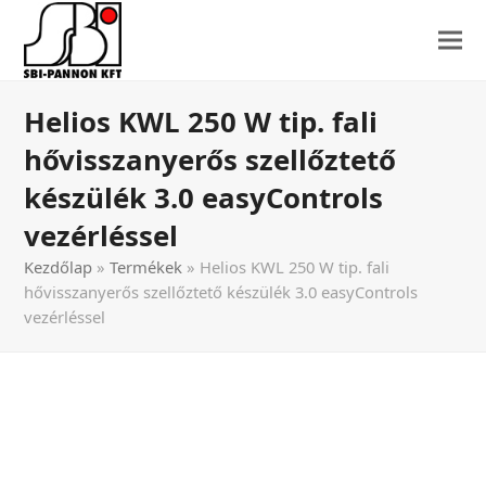
Helios KWL 250 W tip. fali
hővisszanyerős szellőztető
készülék 3.0 easyControls
vezérléssel
Kezdőlap
»
Termékek
»
Helios KWL 250 W tip. fali
hővisszanyerős szellőztető készülék 3.0 easyControls
vezérléssel