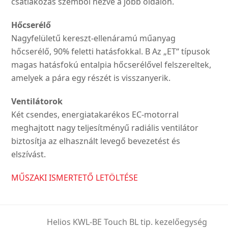
csatlakozás szemből nézve a jobb oldalon.
Hőcserélő
Nagyfelületű kereszt-ellenáramú műanyag
hőcserélő, 90% feletti hatásfokkal. B Az „ET“ típusok
magas hatásfokú entalpia hőcserélővel felszereltek,
amelyek a pára egy részét is visszanyerik.
Ventilátorok
Két csendes, energiatakarékos EC-motorral
meghajtott nagy teljesítményű radiális ventilátor
biztosítja az elhasznált levegő bevezetést és
elszívást.
MŰSZAKI ISMERTETŐ LETÖLTÉSE
Helios KWL-BE Touch BL tip. kezelőegység