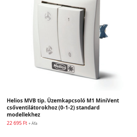
Helios MVB tip. Üzemkapcsoló M1 MiniVent
csőventilátorokhoz (0-1-2) standard
modellekhez
22 695
Ft
+ Áfa