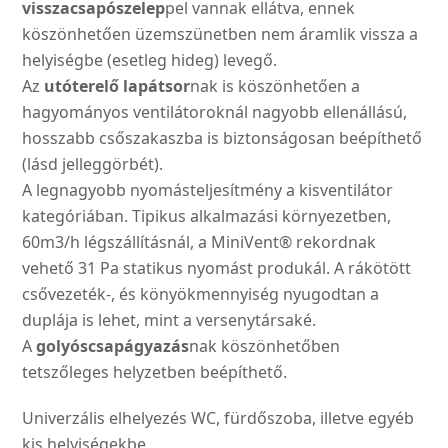
visszacsapószelep
pel vannak ellátva, ennek
köszönhetően üzemszünetben nem áramlik vissza a
helyiségbe (esetleg hideg) levegő.
Az
utóterelő lapátsor
nak is köszönhetően a
hagyományos ventilátoroknál nagyobb ellenállású,
hosszabb csőszakaszba is biztonságosan beépíthető
(lásd jelleggörbét).
A legnagyobb nyomásteljesítmény a kisventilátor
kategóriában. Tipikus alkalmazási környezetben,
60m3/h légszállításnál, a MiniVent® rekordnak
vehető 31 Pa statikus nyomást produkál. A rákötött
csővezeték-, és könyökmennyiség nyugodtan a
duplája is lehet, mint a versenytársaké.
A
golyóscsapágyazás
nak köszönhetőben
tetszőleges helyzetben beépíthető.
Univerzális elhelyezés WC, fürdőszoba, illetve egyéb
kis helyiségekbe.