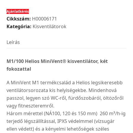
MiniVent®
Ajánlatkérés
kisventilátor,
Cikkszám:
H00006171
két
Kategória:
Kisventilátorok
fokozattal
mennyiség
Leírás
M1/100 Helios MiniVent® kisventilátor, két
fokozattal
A MiniVent M1 termékcsalád a Helios legsikeresebb
ventilátorsorozata kis helyiségekbe. Mindenhová
passzol, legyen szó WC-ről, fürdőszobáról, öltözőről
vagy fitneszteremről.
Három mérettel (NÁ100, 120 és 150 mm) 260 m³/h-ig
terjedő légszállítással, IPX5 védelmmel (vízsugár
ellen védett) és a kényelmi lehetőségek széles