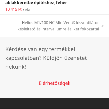
ablakkeretbe építéshez, fehér
10 415
Ft
+ Áfa
Helios M1/100 NC MiniVent® kisventilátor
next
késleltető és intervallumrelés, két fokozattal
post:
Kérdése van egy termékkel
kapcsolatban? Küldjön üzenetet
nekünk!
Elérhetőségek