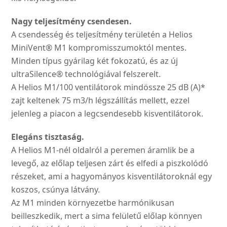
Nagy teljesítmény csendesen.
A csendesség és teljesítmény területén a Helios
MiniVent® M1 kompromisszumoktól mentes.
Minden típus gyárilag két fokozatú, és az új
ultraSilence® technológiával felszerelt.
A Helios M1/100 ventilátorok mindössze 25 dB (A)*
zajt keltenek 75 m3/h légszállítás mellett, ezzel
jelenleg a piacon a legcsendesebb kisventilátorok.
Elegáns tisztaság.
A Helios M1-nél oldalról a peremen áramlik be a
levegő, az előlap teljesen zárt és elfedi a piszkolódó
részeket, ami a hagyományos kisventilátoroknál egy
koszos, csúnya látvány.
Az M1 minden környezetbe harmónikusan
beilleszkedik, mert a sima felületű előlap könnyen