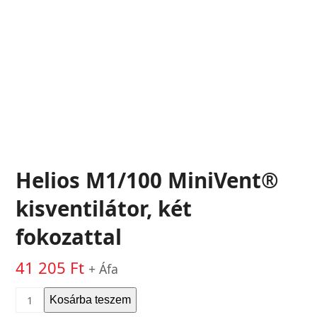
Helios M1/100 MiniVent®
kisventilátor, két
fokozattal
41 205
Ft
+ Áfa
Helios
Kosárba teszem
M1/100