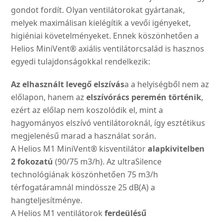
gondot fordít. Olyan ventilátorokat gyártanak,
melyek maximálisan kielégítik a vevői igényeket,
higiéniai követelményeket. Ennek köszönhetően a
Helios MiniVent® axiális ventilátorcsalád is hasznos
egyedi tulajdonságokkal rendelkezik:
Az elhasznált levegő elszívás
a a helyiségből nem az
előlapon, hanem az
elszívórács peremén történik
,
ezért az előlap nem koszolódik el, mint a
hagyományos elszívó ventilátoroknál, így esztétikus
megjelenésű marad a használat során.
A Helios M1 MiniVent® kisventilátor
alapkivitelben
2 fokozatú
(90/75 m3/h). Az ultraSilence
technológiának köszönhetően 75 m3/h
térfogatáramnál mindössze 25 dB(A) a
hangteljesítménye.
A Helios M1 ventilátorok
ferdeülésű