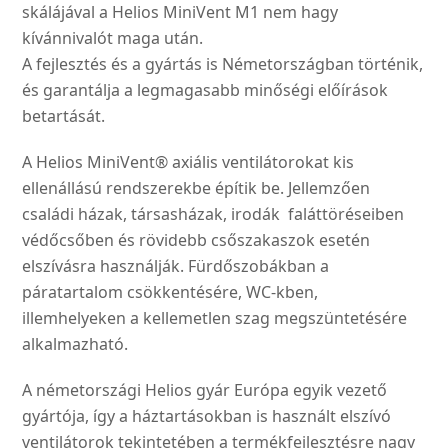
skálájával a Helios MiniVent M1 nem hagy
kívánnivalót maga után.
A fejlesztés és a gyártás is Németországban történik,
és garantálja a legmagasabb minőségi előírások
betartását.
A Helios MiniVent® axiális ventilátorokat kis
ellenállású rendszerekbe építik be. Jellemzően
családi házak, társasházak, irodák faláttöréseiben
védőcsőben és rövidebb csőszakaszok esetén
elszívásra használják. Fürdőszobákban a
páratartalom csökkentésére, WC-kben,
illemhelyeken a kellemetlen szag megszüntetésére
alkalmazható.
A németországi Helios gyár Európa egyik vezető
gyártója, így a háztartásokban is használt elszívó
ventilátorok tekintetében a termékfejlesztésre nagy