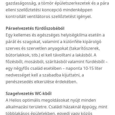
gazdaságosság, a tömör épületszerkezetek és a pára
elleni szellőztetési koncepció mindenképpen
kontrollált ventilátoros szellőztetést igényel.
Páraelvezetés fürdőszobából
Egy kellemes és egészséges helyiségklíma esetén a
párát és szagokat, valamint a különféle kipárolgó
szerves és szervetlen anyagokat (takarítószerek,
bútorlakkok, stb.) el kell távolítani a lakásból. A
főzésből, mosásból, szárításból valamint fürdésből –
egy négyfős család esetében – naponta 10-15 liter
nedvességet kell a szabadba kijuttatni, a
penészesedés elkerülése érdekében.
Szagelvezetés WC-kből
A Helios optimális megoldásokat nyújt minden
alkalmazási területre. Családi házaknál éppúgy, mint
többlakásos épületekben, egyedi vagy közös