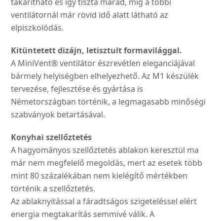
takarítható és így tiszta marad, míg a többi
ventilátornál már rövid idő alatt látható az
elpiszkolódás.
Kitüntetett dizájn, letisztult formavilággal.
A MiniVent® ventilátor észrevétlen eleganciájával
bármely helyiségben elhelyezhető. Az M1 készülék
tervezése, fejlesztése és gyártása is
Németországban történik, a legmagasabb minőségi
szabványok betartásával.
Konyhai szellőztetés
A hagyományos szellőztetés ablakon keresztül ma
már nem megfelelő megoldás, mert az esetek több
mint 80 százalékában nem kielégítő mértékben
történik a szellőztetés.
Az ablaknyitással a fáradtságos szigeteléssel elért
energia megtakarítás semmivé válik. A