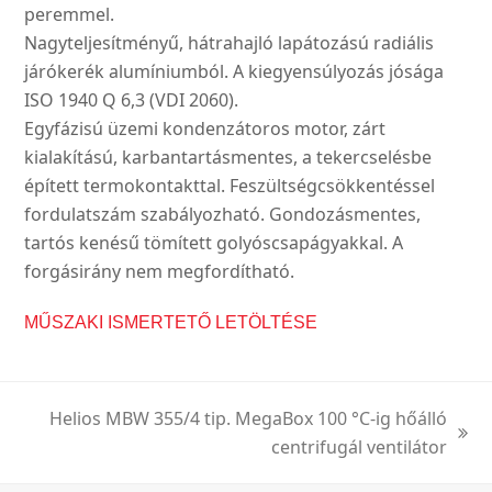
peremmel.
Nagyteljesítményű, hátrahajló lapátozású radiális
járókerék alumíniumból. A kiegyensúlyozás jósága
ISO 1940 Q 6,3 (VDI 2060).
Egyfázisú üzemi kondenzátoros motor, zárt
kialakítású, karbantartásmentes, a tekercselésbe
épített termokontakttal. Feszültségcsökkentéssel
fordulatszám szabályozható. Gondozásmentes,
tartós kenésű tömített golyóscsapágyakkal. A
forgásirány nem megfordítható.
MŰSZAKI ISMERTETŐ LETÖLTÉSE
Helios MBW 355/4 tip. MegaBox 100 °C-ig hőálló
next
centrifugál ventilátor
post: