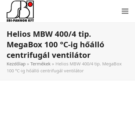
Helios MBW 400/4 tip.
MegaBox 100 °C-ig hőálló
centrifugál ventilátor
Kezdőlap
»
Termékek
»
Helios MBW 400/4 tip. MegaBox
100 °C-ig hőálló centrifugál ventilátor