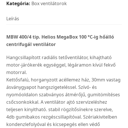
Kategória:
Box ventilátorok
Leírás
MBW 400/4 tip. Helios MegaBox 100 °C-ig hőálló
centrifugál ventilátor
Hangcsillapított radiális tetőventilátor, kihajtható
motor-járókerék egységgel, légáramon kívül fekvő
motorral.
Kettősfalú, horganyzott acéllemez ház, 30mm vastag
ásványgyapot hangszigeteléssel. Szívó- és
nyomóoldalon szabványos átmérőjű, gumitömítéses
csőcsonkokkal. A ventilátor ajtó szervizeléshez
teljesen kinyitható. stabil rögzítősínekre szerelve,
4db gumibakos rezgéscsillapítóval. Szériakivitelben
kondenzlefolyóval és kicsepegés ellen védő