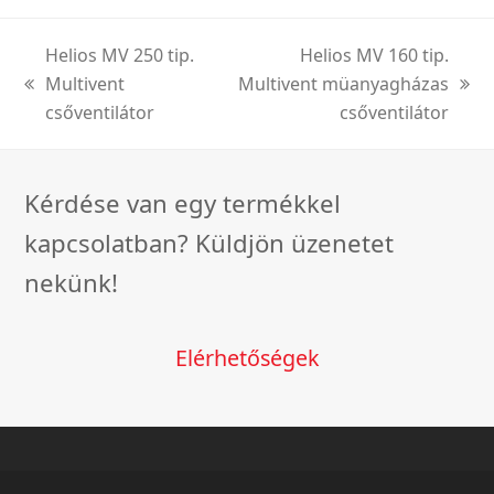
Helios MV 250 tip.
Helios MV 160 tip.
Multivent
Multivent müanyagházas
previous
next
csőventilátor
csőventilátor
post:
post:
Kérdése van egy termékkel
kapcsolatban? Küldjön üzenetet
nekünk!
Elérhetőségek