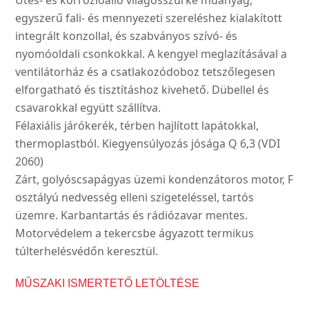
Ütés- és korrózióálló világosszürke műanyag,
egyszerű fali- és mennyezeti szereléshez kialakított
integrált konzollal, és szabványos szívó- és
nyomóoldali csonkokkal. A kengyel meglazításával a
ventilátorház és a csatlakozódoboz tetszőlegesen
elforgatható és tisztításhoz kivehető. Dübellel és
csavarokkal együtt szállítva.
Félaxiális járókerék, térben hajlított lapátokkal,
thermoplastból. Kiegyensúlyozás jósága Q 6,3 (VDI
2060)
Zárt, golyóscsapágyas üzemi kondenzátoros motor, F
osztályú nedvesség elleni szigeteléssel, tartós
üzemre. Karbantartás és rádiózavar mentes.
Motorvédelem a tekercsbe ágyazott termikus
túlterhelésvédőn keresztül.
MŰSZAKI ISMERTETŐ LETÖLTÉSE