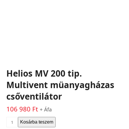
Helios MV 200 tip.
Multivent müanyagházas
csőventilátor
106 980
Ft
+ Áfa
Helios
Kosárba teszem
MV