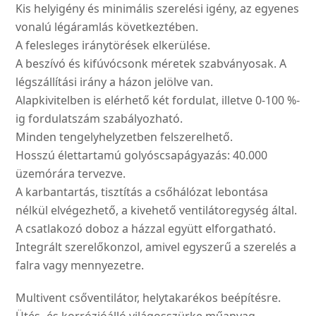
Kis helyigény és minimális szerelési igény, az egyenes
vonalú légáramlás következtében.
A felesleges iránytörések elkerülése.
A beszívó és kifúvócsonk méretek szabványosak. A
légszállítási irány a házon jelölve van.
Alapkivitelben is elérhető két fordulat, illetve 0-100 %-
ig fordulatszám szabályozható.
Minden tengelyhelyzetben felszerelhető.
Hosszú élettartamú golyóscsapágyazás: 40.000
üzemórára tervezve.
A karbantartás, tisztítás a csőhálózat lebontása
nélkül elvégezhető, a kivehető ventilátoregység által.
A csatlakozó doboz a házzal együtt elforgatható.
Integrált szerelőkonzol, amivel egyszerű a szerelés a
falra vagy mennyezetre.
Multivent csőventilátor, helytakarékos beépítésre.