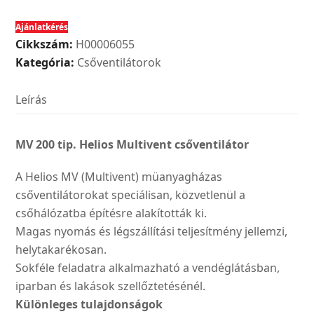
200
Ajánlatkérés
tip.
Cikkszám:
H00006055
Multivent
Kategória:
Csőventilátorok
müanyagházas
csőventilátor
Leírás
mennyiség
MV 200 tip. Helios Multivent csőventilátor
A Helios MV (Multivent) müanyagházas
csőventilátorokat speciálisan, közvetlenül a
csőhálózatba építésre alakították ki.
Magas nyomás és légszállítási teljesítmény jellemzi,
helytakarékosan.
Sokféle feladatra alkalmazható a vendéglátásban,
iparban és lakások szellőztetésénél.
Különleges tulajdonságok