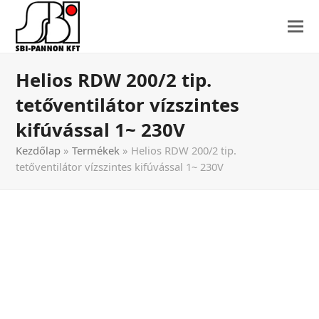
Helios RDW 200/2 tip.
tetőventilátor vízszintes
kifúvással 1~ 230V
Kezdőlap
»
Termékek
»
Helios RDW 200/2 tip.
tetőventilátor vízszintes kifúvással 1~ 230V