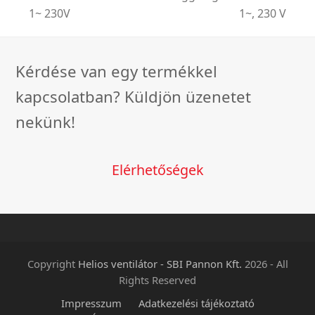
post:
post:
1~ 230V
1~, 230 V
Kérdése van egy termékkel
kapcsolatban? Küldjön üzenetet
nekünk!
Elérhetőségek
Copyright
Helios ventilátor - SBI Pannon Kft.
2026 - All
Rights Reserved
Impresszum
Adatkezelési tájékoztató