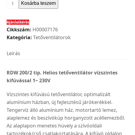
Helios
Kosárba teszem
RDW
200/2
Ajánlatkérés
tip.
Cikkszám:
H00007176
tetőventilátor
Kategória:
Tetőventilátorok
vízszintes
kifúvással
Leírás
1~
230V
mennyiség
RDW 200/2 tip. Helios tetőventilátor vízszintes
kifúvással 1~ 230V
Vízszintes kifúvású tetőventilátor, optimalizált
alumínium házban, új fejlesztésű járókerékkel.
Tengervíz álló alumínium ház, motortartó lemez,
alaplemez és beszívókúp horganyzott acéllemezből.
Az alaplapon menetes hüvely a szívóoldali
tartozékok/cső csatlakoztatására. A kifúvó oldalon