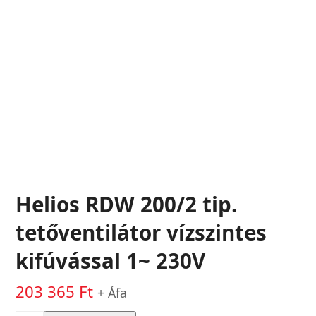
Helios RDW 200/2 tip.
tetőventilátor vízszintes
kifúvással 1~ 230V
203 365
Ft
+ Áfa