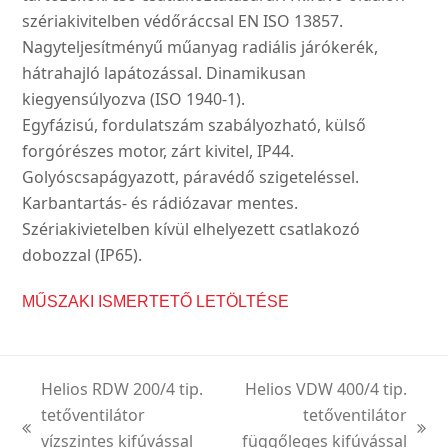
szériakivitelben védőráccsal EN ISO 13857.
Nagyteljesítményű műanyag radiális járókerék,
hátrahajló lapátozással. Dinamikusan
kiegyensúlyozva (ISO 1940-1).
Egyfázisú, fordulatszám szabályozható, külső
forgórészes motor, zárt kivitel, IP44.
Golyóscsapágyazott, páravédő szigeteléssel.
Karbantartás- és rádiózavar mentes.
Szériakivietelben kívül elhelyezett csatlakozó
dobozzal (IP65).
MŰSZAKI ISMERTETŐ LETÖLTÉSE
Helios RDW 200/4 tip.
Helios VDW 400/4 tip.
tetőventilátor
tetőventilátor
previous
next
vízszintes kifúvással
függőleges kifúvással