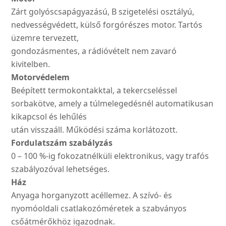
Zárt golyóscsapágyazású, B szigetelési osztályú,
nedvességvédett, külső forgórészes motor. Tartós
üzemre tervezett,
gondozásmentes, a rádióvételt nem zavaró
kivitelben.
Motorvédelem
Beépített termokontakktal, a tekercseléssel
sorbakötve, amely a túlmelegedésnél automatikusan
kikapcsol és lehűlés
után visszaáll. Működési száma korlátozott.
Fordulatszám szabályzás
0 – 100 %-ig fokozatnélküli elektronikus, vagy trafós
szabályozóval lehetséges.
Ház
Anyaga horganyzott acéllemez. A szívó- és
nyomóoldali csatlakozóméretek a szabványos
csőátmérőkhöz igazodnak.