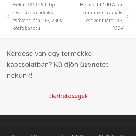
Helios RR 125 C tip.
Helios RR 100 A tip.
fémházas radiális
fémházas radiális
previous
next
csőventilátor 1~, 230V,
csőventilátor 1~,
post:
post:
kétfokozatú
230V
Kérdése van egy termékkel
kapcsolatban? Küldjön üzenetet
nekünk!
Elérhetőségek