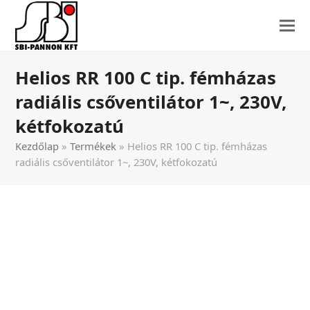
Helios RR 100 C tip. fémházas
radiális csőventilátor 1~, 230V,
kétfokozatú
Kezdőlap
»
Termékek
»
Helios RR 100 C tip. fémházas
radiális csőventilátor 1~, 230V, kétfokozatú