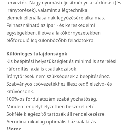
tervezték. Nagy nyomásteljesítménye a súrlódási (és
iránytörések), valamint a légtechnikai
elemek ellenállásainak legyőzésére alkalmas.
Felhasználható az ipari- és kereskedelmi
egységekben, illetve a lakókörnyezetekben
előforduló legkülönbözőbb feladatokra.
Különleges tulajdonságok
Kis beépítési helyszükséglet és minimális szerelési
ráfordítás, axiális csatlakozások.
Iránytörések nem szükségesek a beépítéséhez.
Szabványos csővezetékhez illeszkedő elszívó- és
kifúvócsonk.
100%-os fordulatszám szabályozhatóság.
Minden tengelyhelyzetben beszerelhető.
Sokféle kiegészítő tartozék áll rendelkezésre.
Aerodinamikailag optimális házkialakítás.
Motor