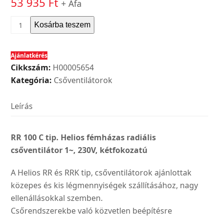
53 935
Ft
+ Áfa
Helios
Kosárba teszem
RR
100
Ajánlatkérés
C
Cikkszám:
H00005654
tip.
Kategória:
Csőventilátorok
fémházas
radiális
Leírás
csőventilátor
1~,
230V,
RR 100 C tip. Helios fémházas radiális
kétfokozatú
csőventilátor 1~, 230V, kétfokozatú
mennyiség
A Helios RR és RRK tip, csőventilátorok ajánlottak
közepes és kis légmennyiségek szállításához, nagy
ellenállásokkal szemben.
Csőrendszerekbe való közvetlen beépítésre