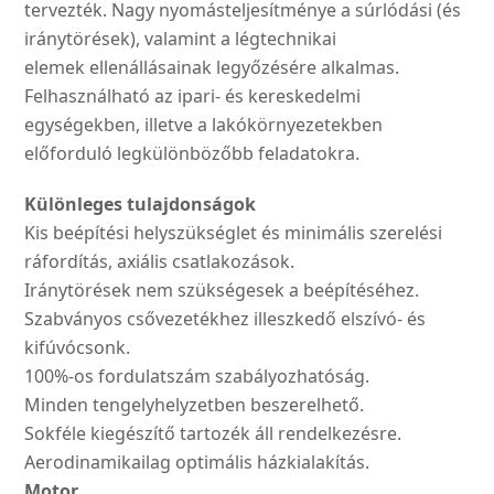
tervezték. Nagy nyomásteljesítménye a súrlódási (és
iránytörések), valamint a légtechnikai
elemek ellenállásainak legyőzésére alkalmas.
Felhasználható az ipari- és kereskedelmi
egységekben, illetve a lakókörnyezetekben
előforduló legkülönbözőbb feladatokra.
Különleges tulajdonságok
Kis beépítési helyszükséglet és minimális szerelési
ráfordítás, axiális csatlakozások.
Iránytörések nem szükségesek a beépítéséhez.
Szabványos csővezetékhez illeszkedő elszívó- és
kifúvócsonk.
100%-os fordulatszám szabályozhatóság.
Minden tengelyhelyzetben beszerelhető.
Sokféle kiegészítő tartozék áll rendelkezésre.
Aerodinamikailag optimális házkialakítás.
Motor