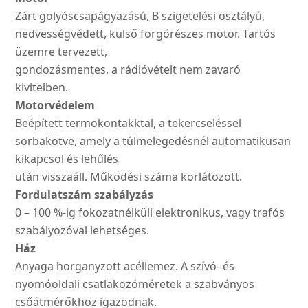
Zárt golyóscsapágyazású, B szigetelési osztályú,
nedvességvédett, külső forgórészes motor. Tartós
üzemre tervezett,
gondozásmentes, a rádióvételt nem zavaró
kivitelben.
Motorvédelem
Beépített termokontakktal, a tekercseléssel
sorbakötve, amely a túlmelegedésnél automatikusan
kikapcsol és lehűlés
után visszaáll. Működési száma korlátozott.
Fordulatszám szabályzás
0 – 100 %-ig fokozatnélküli elektronikus, vagy trafós
szabályozóval lehetséges.
Ház
Anyaga horganyzott acéllemez. A szívó- és
nyomóoldali csatlakozóméretek a szabványos
csőátmérőkhöz igazodnak.