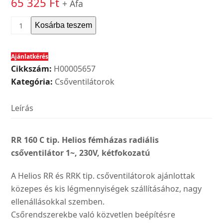
65 325
Ft
+ Áfa
Helios
Kosárba teszem
RR
160
Ajánlatkérés
C
Cikkszám:
H00005657
tip.
Kategória:
Csőventilátorok
fémházas
radiális
Leírás
csőventilátor
1~,
230V,
RR 160 C tip. Helios fémházas radiális
kétfokozatú
csőventilátor 1~, 230V, kétfokozatú
mennyiség
A Helios RR és RRK tip. csőventilátorok ajánlottak
közepes és kis légmennyiségek szállításához, nagy
ellenállásokkal szemben.
Csőrendszerekbe való közvetlen beépítésre