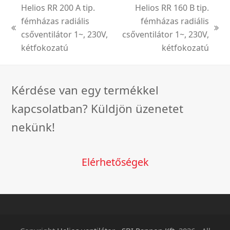
Helios RR 200 A tip.
Helios RR 160 B tip.
fémházas radiális
fémházas radiális
previous
next
csőventilátor 1~, 230V,
csőventilátor 1~, 230V,
post:
post:
kétfokozatú
kétfokozatú
Kérdése van egy termékkel
kapcsolatban? Küldjön üzenetet
nekünk!
Elérhetőségek