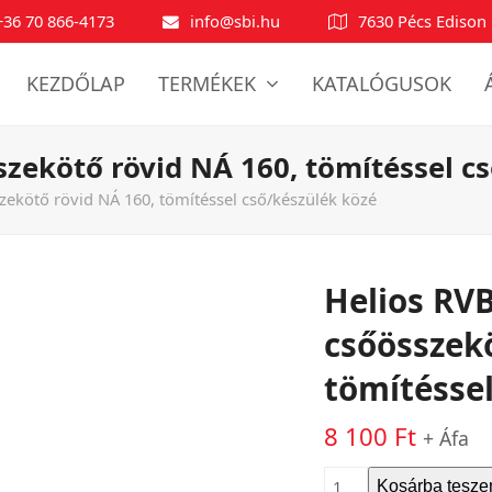
+36 70 866-4173
info@sbi.hu
7630 Pécs Edison 
KEZDŐLAP
TERMÉKEK
KATALÓGUSOK
szekötő rövid NÁ 160, tömítéssel c
zekötő rövid NÁ 160, tömítéssel cső/készülék közé
Helios RVB
csőösszekö
tömítéssel
8 100
Ft
+ Áfa
Helios
Kosárba tesz