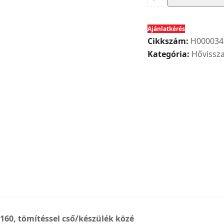
RVBD
160
Ajánlatkérés
K
Cikkszám:
H000034
tip.
Kategória:
Hővissza
csőösszekötő
rövid
NÁ
160,
tömítéssel
cső/készülék
közé
mennyiség
 160, tömítéssel cső/készülék közé