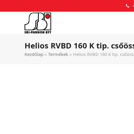
Helios RVBD 160 K tip. csőös
Kezdőlap
»
Termékek
»
Helios RVBD 160 K tip. csőöss