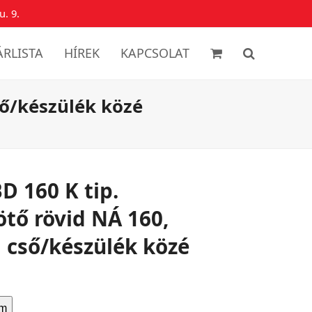
u. 9.
ÁRLISTA
HÍREK
KAPCSOLAT
ső/készülék közé
D 160 K tip.
tő rövid NÁ 160,
 cső/készülék közé
em