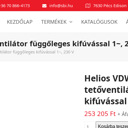
+36 70 866-4173
info@sbi.hu
7630 Pécs Edison 
KEZDŐLAP
TERMÉKEK
KATALÓGUSOK
ntilátor függőleges kifúvással 1~, 
tilátor függőleges kifúvással 1~, 230 V
Helios VDW
tetőventil
kifúvással
253 205
Ft
+ Áf
Helios
Kosárba tesz