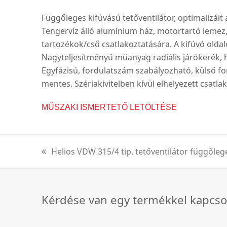
Függőleges kifúvású tetőventilátor, optimalizált
Tengervíz álló alumínium ház, motortartó lemez
tartozékok/cső csatlakoztatására. A kifúvó oldal
Nagyteljesítményű műanyag radiális járókerék, h
Egyfázisú, fordulatszám szabályozható, külső for
mentes. Szériakivitelben kívül elhelyezett csatla
MŰSZAKI ISMERTETŐ LETÖLTÉSE
Helios VDW 315/4 tip. tetőventilátor függőlege
previous
post:
Kérdése van egy termékkel kapcso