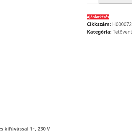
VDW
250/4
Ajánlatkérés
tip.
Cikkszám:
H000072
tetőventilátor
Kategória:
Tetővent
függőleges
kifúvással
1~,
230
V
mennyiség
s kifúvással 1~, 230 V