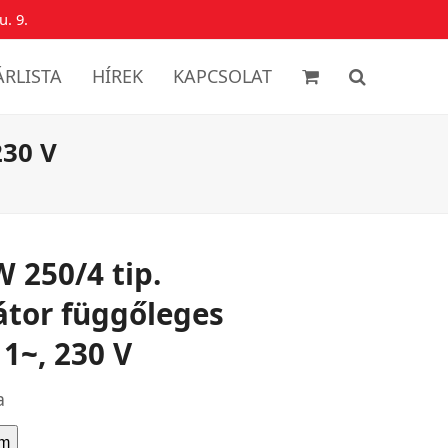
u. 9.
ÁRLISTA
HÍREK
KAPCSOLAT
230 V
 250/4 tip.
átor függőleges
 1~, 230 V
a
em