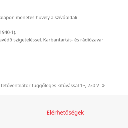
plapon menetes hüvely a szívóoldali
1940-1).
avédő szigeteléssel. Karbantartás- és rádiózavar
 tetőventilátor függőleges kifúvással 1~, 230 V
Elérhetőségek