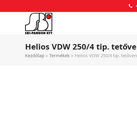
Helios VDW 250/4 tip. tetőve
Kezdőlap
»
Termékek
»
Helios VDW 250/4 tip. tetőven