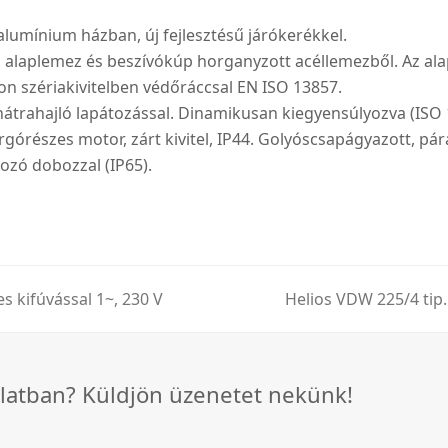
 alumínium házban, új fejlesztésű járókerékkel.
, alaplemez és beszívókúp horganyzott acéllemezből. Az ala
on szériakivitelben védőráccsal EN ISO 13857.
átrahajló lapátozással. Dinamikusan kiegyensúlyozva (ISO 
górészes motor, zárt kivitel, IP44. Golyóscsapágyazott, pár
kozó dobozzal (IP65).
s kifúvással 1~, 230 V
Helios VDW 225/4 tip.
next
post:
latban? Küldjön üzenetet nekünk!