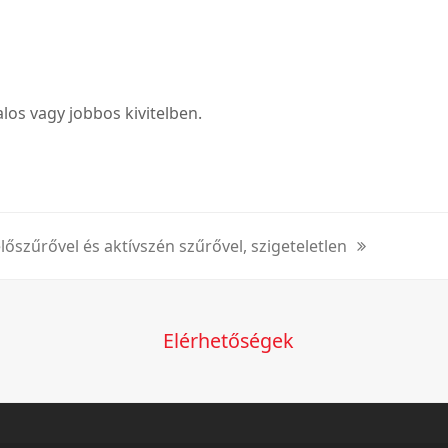
los vagy jobbos kivitelben.
őszűrővel és aktívszén szűrővel, szigeteletlen
Elérhetőségek