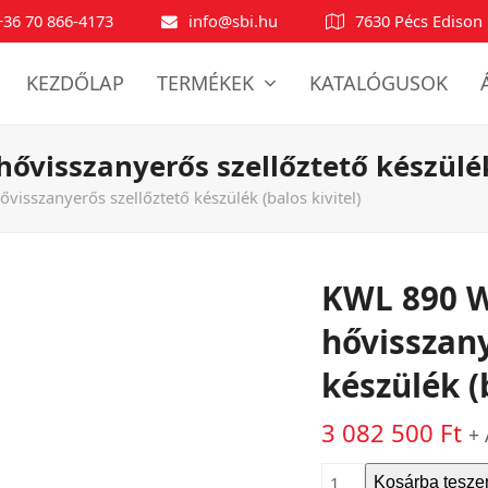
+36 70 866-4173
info@sbi.hu
7630 Pécs Edison 
KEZDŐLAP
TERMÉKEK
KATALÓGUSOK
hővisszanyerős szellőztető készülék
ővisszanyerős szellőztető készülék (balos kivitel)
KWL 890 W 
hővisszany
készülék (b
3 082 500
Ft
+ 
KWL
Kosárba tesz