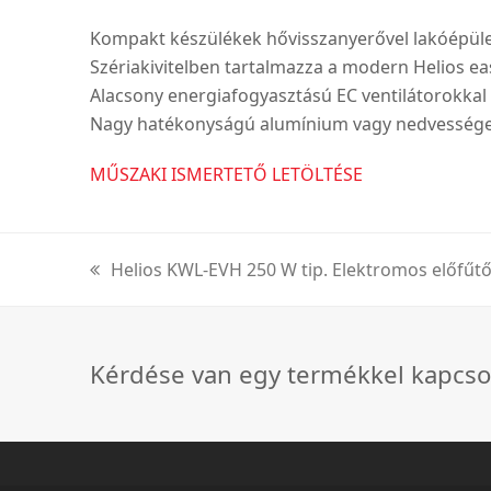
Kompakt készülékek hővisszanyerővel lakóépüle
Szériakivitelben tartalmazza a modern Helios eas
Alacsony energiafogyasztású EC ventilátorokkal 
Nagy hatékonyságú alumínium vagy nedvességet is
MŰSZAKI ISMERTETŐ LETÖLTÉSE
Helios KWL-EVH 250 W tip. Elektromos előfűt
previous
post:
Kérdése van egy termékkel kapcso