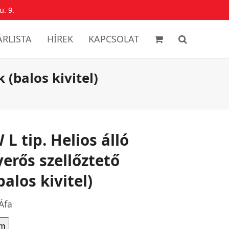
u. 9.
ÁRLISTA
HÍREK
KAPCSOLAT
 (balos kivitel)
L tip. Helios álló
erős szellőztető
alos kivitel)
Áfa
em