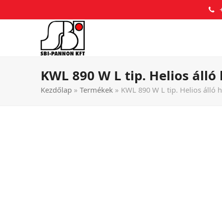
KWL 890 W L tip. Helios álló 
Kezdőlap
»
Termékek
»
KWL 890 W L tip. Helios álló h