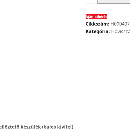
890
W
Ajánlatkérés
L
Cikkszám:
H000407
tip.
Kategória:
Hővissza
Helios
álló
hővisszanyerős
szellőztető
készülék
(balos
kivitel)
mennyiség
llőztető készülék (balos kivitel)