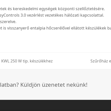
tek és kereskedelmi egységek központi szellőztetésére.
yControls 3.0 vezérlést vezetékes hálózati kapcsolattal.
szerelve.
 visszanyerő entalpia hőcserélővel ellátott készülékek ba
ő KWL 250 W tip. készülékhez
Szűrőház el
next
post:
latban? Küldjön üzenetet nekünk!