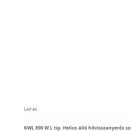
Leírás
KWL 890 W L tip. Helios álló hővisszanyerős sze