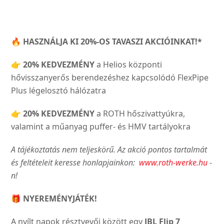
🔥
HASZNÁLJA KI 20%-OS TAVASZI AKCIÓINKAT!*
👉
20% KEDVEZMÉNY
a Helios központi
hővisszanyerős berendezéshez kapcsolódó FlexPipe
Plus légelosztó hálózatra
👉
20% KEDVEZMÉNY
a ROTH hőszivattyúkra,
valamint a műanyag puffer- és HMV tartályokra
A tájékoztatás nem teljeskörű. Az akció pontos tartalmát
és feltételeit keresse honlapjainkon:
www.roth-werke.hu
-
n!
🎁
NYEREMÉNYJÁTÉK!
A nyílt napok résztvevői között egy
JBL Flip 7