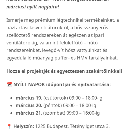
márciusi nyílt napjaira!
Ismerje meg prémium légtechnikai termékeinket, a
háztartási kisventilátoroktól, a hővisszanyerős
szellőztető rendszereken át egészen az ipari
ventilátorokig, valamint felületfűtő – hűtő
rendszereinket, levegő-víz hőszivattyúinkat és
egyedülálló műanyag puffer- és HMV tartályainkat.
Hozza el projektjét és egyeztessen szakértőinkkel!
📅
NYÍLT NAPOK időpontjai és nyitvatartása:
március 19.
(csütörtök) 09:00 – 18:00-ig
március 20.
(péntek) 09:00 – 18:00-ig
március 21
. (szombat) 09:00 – 16:00-ig
📍
Helyszín
: 1225 Budapest, Tétényliget utca 3.