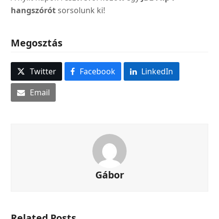
hangszórót
sorsolunk ki!
Megosztás
Twitter
Facebook
LinkedIn
Email
Gábor
Related Posts