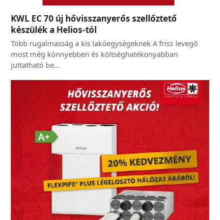
KWL EC 70 új hővisszanyerős szellőztető
készülék a Helios-tól
Több rugalmasság a kis lakóegységeknek A friss levegő
most még könnyebben és költséghatékonyabban
juttatható be…