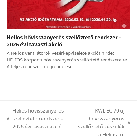
Helios hővisszanyerős szellőztető rendszer –
2026 évi tavaszi akció
A Helios ventilátorok vezérképviselete akciót hirdet
HELIOS központi hővisszanyerős szellőztető rendszereire.
A teljes rendszer megrendelése…
Helios hővisszanyerős
KWL EC 70 új
szellőztető rendszer –
hővisszanyerős
previous
next
2026 évi tavaszi akció
szellőztető készülék
post:
post:
a Helios-tól