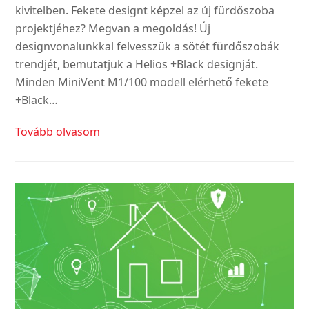
kivitelben. Fekete designt képzel az új fürdőszoba
projektjéhez? Megvan a megoldás! Új
designvonalunkkal felvesszük a sötét fürdőszobák
trendjét, bemutatjuk a Helios +Black designját.
Minden MiniVent M1/100 modell elérhető fekete
+Black…
Tovább olvasom