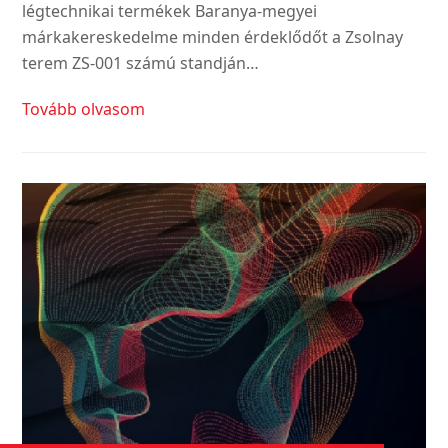
légtechnikai termékek Baranya-megyei
márkakereskedelme minden érdeklődőt a Zsolnay
terem ZS-001 számú standján…
Tovább olvasom