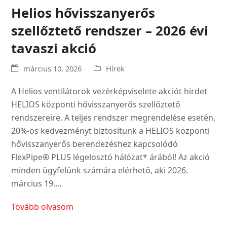
Helios hővisszanyerős
szellőztető rendszer – 2026 évi
tavaszi akció
március 10, 2026
Hírek
A Helios ventilátorok vezérképviselete akciót hirdet
HELIOS központi hővisszanyerős szellőztető
rendszereire. A teljes rendszer megrendelése esetén,
20%-os kedvezményt biztosítunk a HELIOS központi
hővisszanyerős berendezéshez kapcsolódó
FlexPipe® PLUS légelosztó hálózat* árából! Az akció
minden ügyfelünk számára elérhető, aki 2026.
március 19.…
Tovább olvasom