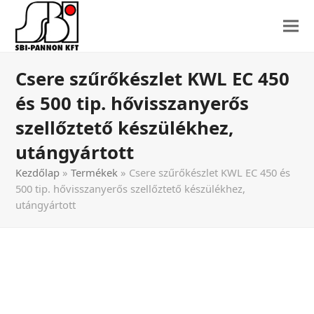
Csere szűrőkészlet KWL EC 450
és 500 tip. hővisszanyerős
szellőztető készülékhez,
utángyártott
Kezdőlap
»
Termékek
»
Csere szűrőkészlet KWL EC 450 és
500 tip. hővisszanyerős szellőztető készülékhez,
utángyártott