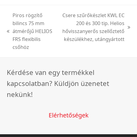
Piros rögzítő
Csere szűrőkészlet KWL EC
bilincs 75 mm
200 és 300 tip. Helios
next
átmérőjű HELIOS
hővisszanyerős szellőztető
previous
post:
FRS flexibilis
készülékhez, utángyártott
post:
csőhöz
Kérdése van egy termékkel
kapcsolatban? Küldjön üzenetet
nekünk!
Elérhetőségek