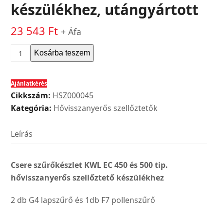
készülékhez, utángyártott
23 543
Ft
+ Áfa
Csere
Kosárba teszem
szűrőkészlet
KWL
Ajánlatkérés
EC
Cikkszám:
HSZ000045
450
Kategória:
Hővisszanyerős szellőztetők
és
500
Leírás
tip.
hővisszanyerős
szellőztető
Csere szűrőkészlet KWL EC 450 és 500 tip.
készülékhez,
hővisszanyerős szellőztető készülékhez
utángyártott
2 db G4 lapszűrő és 1db F7 pollenszűrő
mennyiség