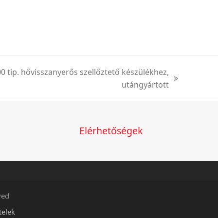
0 tip. hővisszanyerős szellőztető készülékhez,
utángyártott
Elérhetőségek
ved
telek