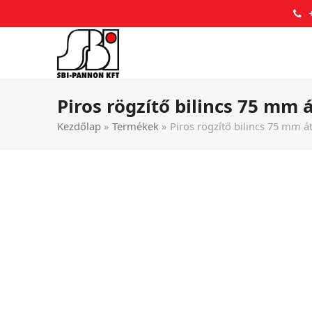
Piros rögzítő bilincs 75 mm 
Kezdőlap
»
Termékek
»
Piros rögzítő bilincs 75 mm á