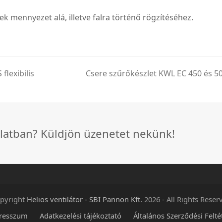
ek mennyezet alá, illetve falra történő rögzítéséhez.
flexibilis
Csere szűrőkészlet KWL EC 450 és 50
next
post:
latban? Küldjön üzenetet nekünk!
pyright
Helios ventilátor - SBI Pannon Kft.
2026 - All Rights Reser
resszum
Adatkezelési tájékoztató
Általános Szerződési Felté