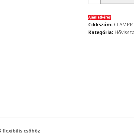
rögzítő
bilincs
Ajánlatkérés
75
Cikkszám:
CLAMPR
mm
Kategória:
Hővissza
átmérőjű
HELIOS
FRS
flexibilis
csőhöz
mennyiség
flexibilis csőhöz