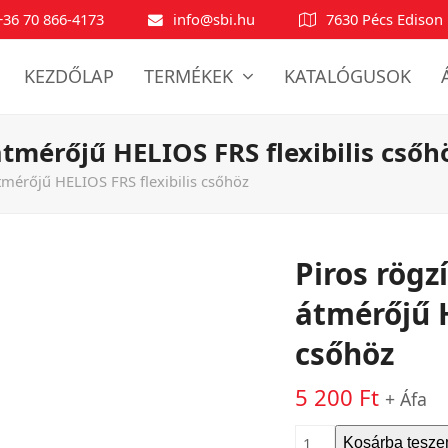
+36 70 866-4173
info@sbi.hu
7630 Pécs Edison 
KEZDŐLAP
TERMÉKEK
KATALÓGUSOK
átmérőjű HELIOS FRS flexibilis csőh
tmérőjű HELIOS FRS flexibilis csőhöz
Piros rögz
átmérőjű H
csőhöz
5 200
Ft
+ Áfa
Piros
Kosárba tesz