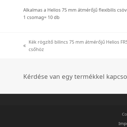
Alkalmas a Helios 75 mm átmérőjű flexibilis csöv
1 csomag= 10 db
Kék rögzítő bilincs 75 mm átmérőjű Helios FRS 
previous
csőhöz
post:
Kérdése van egy termékkel kapcso
Co
Imp