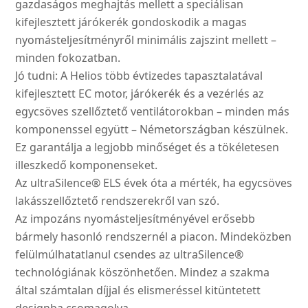
gazdaságos meghajtás mellett a speciálisan
kifejlesztett járókerék gondoskodik a magas
nyomásteljesítményről minimális zajszint mellett –
minden fokozatban.
Jó tudni: A Helios több évtizedes tapasztalatával
kifejlesztett EC motor, járókerék és a vezérlés az
egycsöves szellőztető ventilátorokban – minden más
komponenssel együtt – Németországban készülnek.
Ez garantálja a legjobb minőséget és a tökéletesen
illeszkedő komponenseket.
Az ultraSilence® ELS évek óta a mérték, ha egycsöves
lakásszellőztető rendszerekről van szó.
Az impozáns nyomásteljesítményével erősebb
bármely hasonló rendszernél a piacon. Mindeközben
felülmúlhatatlanul csendes az ultraSilence®
technológiának köszönhetően. Mindez a szakma
által számtalan díjjal és elismeréssel kitüntetett
designba csomagolva.