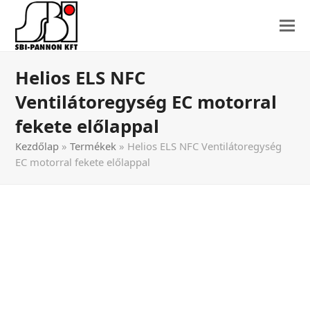
Helios ELS NFC
Ventilátoregység EC motorral
fekete előlappal
Kezdőlap
»
Termékek
»
Helios ELS NFC Ventilátoregység
EC motorral fekete előlappal