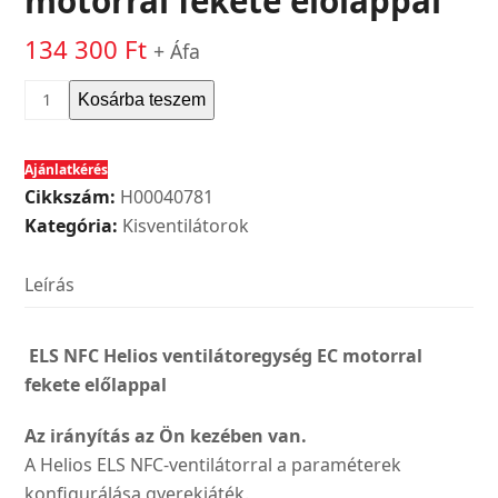
motorral fekete előlappal
134 300
Ft
+ Áfa
Helios
Kosárba teszem
ELS
NFC
Ajánlatkérés
Ventilátoregység
Cikkszám:
H00040781
EC
Kategória:
Kisventilátorok
motorral
fekete
Leírás
előlappal
mennyiség
ELS NFC Helios ventilátoregység EC motorral
fekete előlappal
Az irányítás az Ön kezében van.
A Helios ELS NFC-ventilátorral a paraméterek
konfigurálása gyerekjáték.