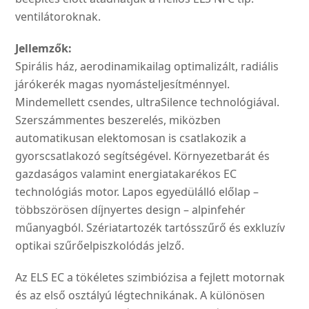
ventilátoroknak.
Jellemzők:
Spirális ház, aerodinamikailag optimalizált, radiális
járókerék magas nyomásteljesítménnyel.
Mindemellett csendes, ultraSilence technológiával.
Szerszámmentes beszerelés, miközben
automatikusan elektomosan is csatlakozik a
gyorscsatlakozó segítségével. Környezetbarát és
gazdaságos valamint energiatakarékos EC
technológiás motor. Lapos egyedülálló előlap –
többszörösen díjnyertes design – alpinfehér
műanyagból. Szériatartozék tartósszűrő és exkluzív
optikai szűrőelpiszkolódás jelző.
Az ELS EC a tökéletes szimbiózisa a fejlett motornak
és az első osztályú légtechnikának. A különösen