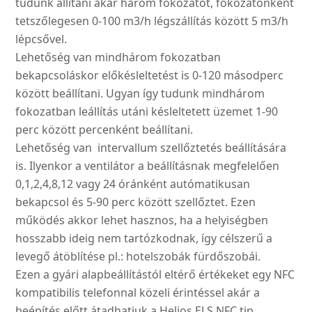
tudunk állítani akár három fokozatot, fokozatonként
tetszőlegesen 0-100 m3/h légszállítás között 5 m3/h
lépcsővel.
Lehetőség van mindhárom fokozatban
bekapcsoláskor előkésleltetést is 0-120 másodperc
között beállítani. Ugyan így tudunk mindhárom
fokozatban leállítás utáni késleltetett üzemet 1-90
perc között percenként beállítani.
Lehetőség van intervallum szellőztetés beállítására
is. Ilyenkor a ventilátor a beállításnak megfelelően
0,1,2,4,8,12 vagy 24 óránként autómatikusan
bekapcsol és 5-90 perc között szellőztet. Ezen
működés akkor lehet hasznos, ha a helyiségben
hosszabb ideig nem tartózkodnak, így célszerű a
levegő átöblítése pl.: hotelszobák fürdőszobái.
Ezen a gyári alapbeállítástól eltérő értékeket egy NFC
kompatibilis telefonnal közeli érintéssel akár a
beépítés előtt átadhatjuk a Helios ELS NFC tip.