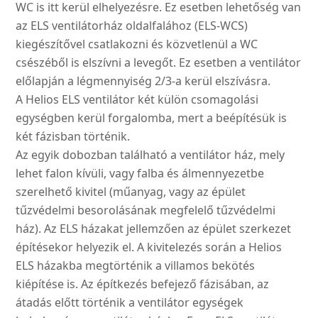
WC is itt kerül elhelyezésre. Ez esetben lehetőség van
az ELS ventilátorház oldalfalához (ELS-WCS)
kiegészítővel csatlakozni és közvetlenül a WC
csészéből is elszívni a levegőt. Ez esetben a ventilátor
előlapján a légmennyiség 2/3-a kerül elszívásra.
A Helios ELS ventilátor két külön csomagolási
egységben kerül forgalomba, mert a beépítésük is
két fázisban történik.
Az egyik dobozban található a ventilátor ház, mely
lehet falon kívüli, vagy falba és álmennyezetbe
szerelhető kivitel (műanyag, vagy az épület
tűzvédelmi besorolásának megfelelő tűzvédelmi
ház). Az ELS házakat jellemzően az épület szerkezet
építésekor helyezik el. A kivitelezés során a Helios
ELS házakba megtörténik a villamos bekötés
kiépítése is. Az építkezés befejező fázisában, az
átadás előtt történik a ventilátor egységek