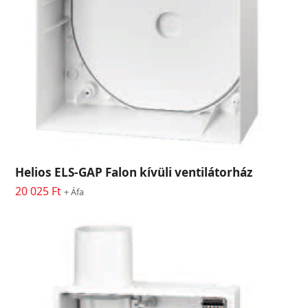
Helios ELS-GAP Falon kívüli ventilátorház
20 025
Ft
+ Áfa