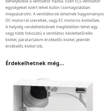
behelyezése a ventilátor házba. Ezen ELS ventilátor
egységeket ezért lehet külön csomagolásban
megvásárolni. A ventilátorok lehetnek hagyományos
DC motorral szereltek, vagy EC motoros kivitelűek.
A helység rendeltetésének megfelelően lehet egy
vagy több fokozatú a ventilátor, késleltetőrelés
kivitel, páratartalom érzékelős kivitel, jelenlét
érzékelős kivitel stb.
Érdekelhetnek még…