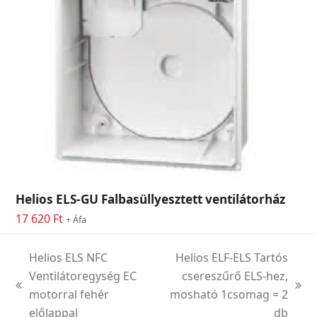
Helios ELS-GU Falbasüllyesztett ventilátorház
17 620
Ft
+ Áfa
Helios ELS NFC
Helios ELF-ELS Tartós
Ventilátoregység EC
csereszűrő ELS-hez,
previous
next
motorral fehér
mosható 1csomag = 2
post:
post:
előlappal
db