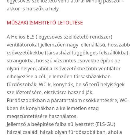
egycsöves szellőztető ventilátora! Mindig passzol –
akkor is ha szűk a hely.
MŰSZAKI ISMERTETŐ LETÖLTÉSE
A Helios ELS ( egycsöves szellőztető rendszer)
ventilátorokat jellemzően nagy ellenállású, hosszabb
csővezetékekbe (társasházi függőleges felszállókba)
strangokba, hosszú vízszintes csövekbe építik be
olyan helyen, ahol a csővezetékbe több ventilátor
elhelyezése a cél. Jellemzően társasházakban
fürdőszobák, WC-k, konyhák, belső terű helyiségek
szellőztetésére, elszívásra használják.
Fürdőszobákban a páratartalom csökkentésére, WC-
kben és konyhákban a kellemetlen szag
megszüntetésére használatos.
Jellemző a beépítése falba süllyesztett (ELS-GU)
házzal családi házak olyan fürdőszobáiban, ahol a