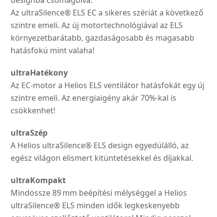
Az ultraSilence® ELS EC a sikeres szériát a következő
szintre emeli. Az új motortechnológiával az ELS
környezetbarátabb, gazdaságosabb és magasabb
hatásfokú mint valaha!
ultraHatékony
Az EC-motor a Helios ELS ventilátor hatásfokát egy új
szintre emeli. Az energiaigény akár 70%-kal is
csökkenhet!
ultraSzép
A Helios ultraSilence® ELS design egyedülálló, az
egész világon elismert kitüntetésekkel és díjakkal.
ultraKompakt
Mindössze 89 mm beépítési mélységgel a Helios
ultraSilence® ELS minden idők legkeskenyebb