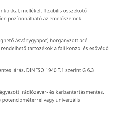
kokkal, mellékelt flexibilis összekötő
erűen pozícionálható az emelőszemek
éghető ásványgyapot) horganyzott acél
i rendelhető tartozékok a fali konzol és esővédő
tes járás, DIN ISO 1940 T.1 szerint G 6.3
ágyazott, rádiózavar- és karbantartásmentes.
s potenciométerrel vagy univerzális