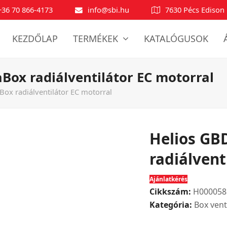
+36 70 866-4173
info@sbi.hu
7630 Pécs Edison 
KEZDŐLAP
TERMÉKEK
KATALÓGUSOK
aBox radiálventilátor EC motorral
Box radiálventilátor EC motorral
Helios GBD
radiálvent
Ajánlatkérés
Cikkszám:
H000058
Kategória:
Box vent