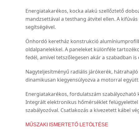
Energiatakarékos, kocka alakú szellőztető doboz
mandzsettával a testhang átvitel ellen. A kifúv
segítségével.
Önhordó keretház konstrukció alumíniumprofilb
oldalpanelekkel. A paneleket különféle tartozéko
fedél, amivel tetszőlegesen akár a szabadban is 
Nagyteljesítményű radiális járókerék, hátrahajl
dinamikusan kiegyensúlyozva a motorral együtt
Energiatakarékos, fordulatszám szabályozható k
Integrált elektronikus hőmérséklet felügyelette
szabályozóval. Csatlakozás a kivezetett kábel v
MŰSZAKI ISMERTETŐ LETÖLTÉSE