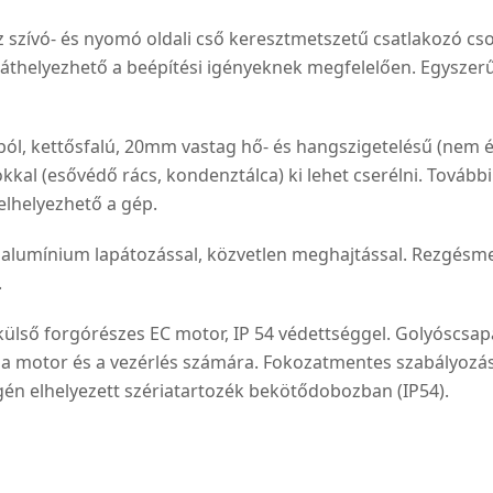
 szívó- és nyomó oldali cső keresztmetszetű csatlakozó cson
ás áthelyezhető a beépítési igényeknek megfelelően. Egysz
ól, kettősfalú, 20mm vastag hő- és hangszigetelésű (nem 
kkal (esővédő rács, kondenztálca) ki lehet cserélni. Tovább
elhelyezhető a gép.
ó alumínium lapátozással, közvetlen meghajtással. Rezgésmen
.
ülső forgórészes EC motor, IP 54 védettséggel. Golyóscsap
l a motor és a vezérlés számára. Fokozatmentes szabályozá
égén elhelyezett szériatartozék bekötődobozban (IP54).