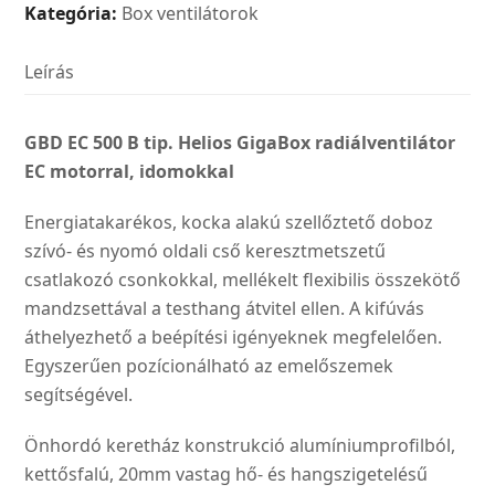
Kategória:
Box ventilátorok
Leírás
GBD EC 500 B tip. Helios GigaBox radiálventilátor
EC motorral, idomokkal
Energiatakarékos, kocka alakú szellőztető doboz
szívó- és nyomó oldali cső keresztmetszetű
csatlakozó csonkokkal, mellékelt flexibilis összekötő
mandzsettával a testhang átvitel ellen. A kifúvás
áthelyezhető a beépítési igényeknek megfelelően.
Egyszerűen pozícionálható az emelőszemek
segítségével.
Önhordó keretház konstrukció alumíniumprofilból,
kettősfalú, 20mm vastag hő- és hangszigetelésű