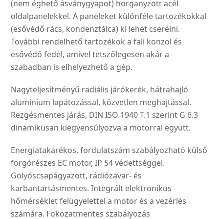
(nem éghető ásványgyapot) horganyzott acél
oldalpanelekkel. A paneleket különféle tartozékokkal
(esővédő rács, kondenztálca) ki lehet cserélni.
További rendelhető tartozékok a fali konzol és
esővédő fedél, amivel tetszőlegesen akár a
szabadban is elhelyezhető a gép.
Nagyteljesítményű radiális járókerék, hátrahajló
alumínium lapátozással, közvetlen meghajtással.
Rezgésmentes járás, DIN ISO 1940 T.1 szerint G 6.3
dinamikusan kiegyensúlyozva a motorral együtt.
Energiatakarékos, fordulatszám szabályozható külső
forgórészes EC motor, IP 54 védettséggel.
Golyóscsapágyazott, rádiózavar- és
karbantartásmentes. Integrált elektronikus
hőmérséklet felügyelettel a motor és a vezérlés
számára. Fokozatmentes szabályozás