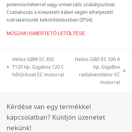
potenciométerrel vagy univerzális szabályozóval.
Csatlakozás a kivezetett kábel végén elhelyezett
szériatartozék bekötődobozban (IP54).
MŰSZAKI ISMERTETŐ LETÖLTÉSE
Helios GBW EC 450
Helios GBD EC 500 A
T120 tip. Gigabox 120 C
tip. GigaBox
previous
next
hőtűréssel EC motorral
radiálventilátor EC
post:
post:
motorral
Kérdése van egy termékkel
kapcsolatban? Küldjön üzenetet
nekünk!