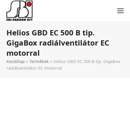
Helios GBD EC 500 B tip.
GigaBox radiálventilátor EC
motorral
Kezdőlap
»
Termékek
»
Helios GBD EC 500 B tip. GigaBox
radiálventilátor EC motorral