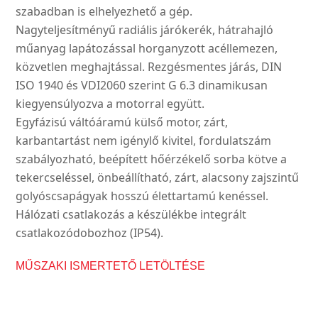
szabadban is elhelyezhető a gép.
Nagyteljesítményű radiális járókerék, hátrahajló
műanyag lapátozással horganyzott acéllemezen,
közvetlen meghajtással. Rezgésmentes járás, DIN
ISO 1940 és VDI2060 szerint G 6.3 dinamikusan
kiegyensúlyozva a motorral együtt.
Egyfázisú váltóáramú külső motor, zárt,
karbantartást nem igénylő kivitel, fordulatszám
szabályozható, beépített hőérzékelő sorba kötve a
tekercseléssel, önbeállítható, zárt, alacsony zajszintű
golyóscsapágyak hosszú élettartamú kenéssel.
Hálózati csatlakozás a készülékbe integrált
csatlakozódobozhoz (IP54).
MŰSZAKI ISMERTETŐ LETÖLTÉSE