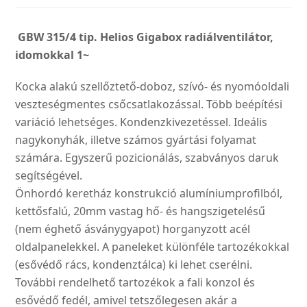
GBW 315/4 tip. Helios Gigabox radiálventilátor,
idomokkal 1~
Kocka alakú szellőztető-doboz, szívó- és nyomóoldali
veszteségmentes csőcsatlakozással. Több beépítési
variáció lehetséges. Kondenzkivezetéssel. Ideális
nagykonyhák, illetve számos gyártási folyamat
számára. Egyszerű pozicionálás, szabványos daruk
segítségével.
Önhordó keretház konstrukció alumíniumprofilból,
kettősfalú, 20mm vastag hő- és hangszigetelésű
(nem éghető ásványgyapot) horganyzott acél
oldalpanelekkel. A paneleket különféle tartozékokkal
(esővédő rács, kondenztálca) ki lehet cserélni.
További rendelhető tartozékok a fali konzol és
esővédő fedél, amivel tetszőlegesen akár a