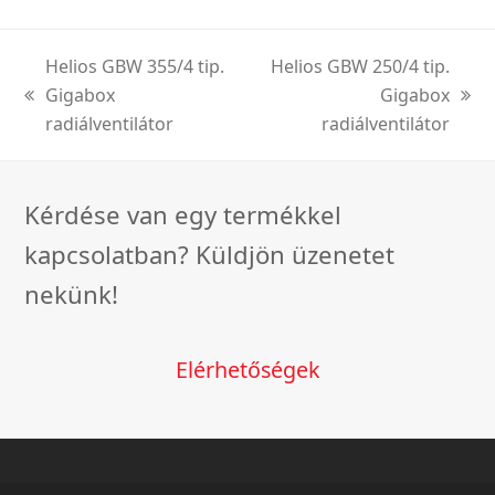
Helios GBW 355/4 tip.
Helios GBW 250/4 tip.
Gigabox
Gigabox
previous
next
radiálventilátor
radiálventilátor
post:
post:
Kérdése van egy termékkel
kapcsolatban? Küldjön üzenetet
nekünk!
Elérhetőségek