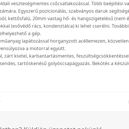
ldali veszteségmentes csőcsatlakozással. Több beépítési var
számára. Egyszerű pozicionálás, szabványos daruk segítségé
ól, kettősfalú, 20mm vastag hő- és hangszigetelésű (nem 
kkal (esővédő rács, kondenztálca) ki lehet cserélni. Tovább
elhelyezhető a gép.
ló műanyag lapátozással horganyzott acéllemezen, közvetle
yensúlyozva a motorral együtt.
, zárt kivitel, karbantartásmentes, feszültségcsökkentésse
csendes, tartóskenésű golyóscsapágyazás. Bekötés a készülé
r