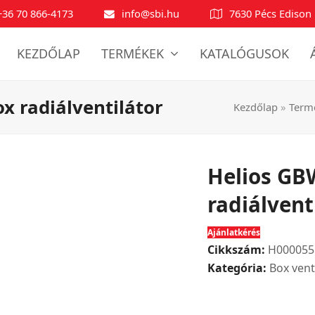
+36 70 866-4173
info@sbi.hu
7630 Pécs Edison 
KEZDŐLAP
TERMÉKEK
KATALÓGUSOK
x radiálventilátor
Kezdőlap
»
Term
Helios GBW
radiálvent
Ajánlatkérés
Cikkszám:
H000055
Kategória:
Box vent