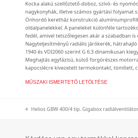
Kocka alakú szellőztető-doboz, szívó- és nyomóo
nagykonyhák, illetve számos gyártási folyamat 
Önhordó keretház konstrukció alumíniumprofilb
oldalpanelekkel. A paneleket különféle tartozéko
fedél, amivel tetszőlegesen akár a szabadban is 
Nagyteljesítményű radiális járókerék, hátrahaj
1940 és VDI2060 szerint G 6.3 dinamikusan kieg
Meghajtás egyfázisú, külső forgórészes motorral
kapocslécre kivezetett termokontakt, tömített, 
MŰSZAKI ISMERTETŐ LETÖLTÉSE
Helios GBW 400/4 tip. Gigabox radiálventiláto
previous
post: