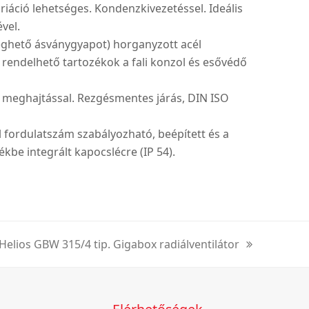
iáció lehetséges. Kondenzkivezetéssel. Ideális
vel.
éghető ásványgyapot) horganyzott acél
i rendelhető tartozékok a fali konzol és esővédő
n meghajtással. Rezgésmentes járás, DIN ISO
l fordulatszám szabályozható, beépített és a
kbe integrált kapocslécre (IP 54).
Helios GBW 315/4 tip. Gigabox radiálventilátor
next
post: