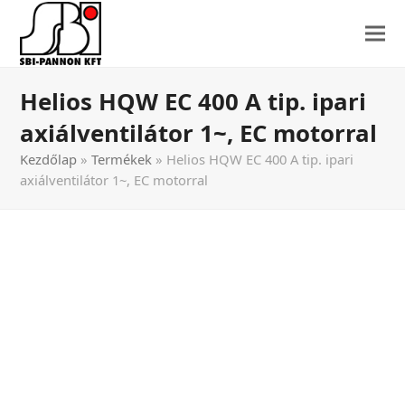
Helios HQW EC 400 A tip. ipari
axiálventilátor 1~, EC motorral
Kezdőlap
»
Termékek
»
Helios HQW EC 400 A tip. ipari
axiálventilátor 1~, EC motorral