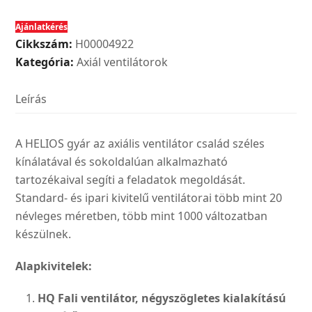
EC
Ajánlatkérés
400
Cikkszám:
H00004922
A
Kategória:
Axiál ventilátorok
tip.
ipari
Leírás
axiálventilátor
1~,
EC
A HELIOS gyár az axiális ventilátor család széles
motorral
kínálatával és sokoldalúan alkalmazható
mennyiség
tartozékaival segíti a feladatok megoldását.
Standard- és ipari kivitelű ventilátorai több mint 20
névleges méretben, több mint 1000 változatban
készülnek.
Alapkivitelek:
HQ Fali ventilátor, négyszögle­
tes kialakítású