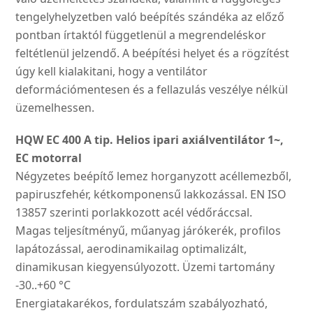
tengely­helyzetben való beépítés szándéka az előző
pontban írtaktól függetlenül a megren­deléskor
feltétlenül jelzendő. A beépítési helyet és a rögzí­tést
úgy kell kialakitani, hogy a ventilátor
deformációmente­sen és a fellazulás veszélye nélkül
üzemelhessen.
HQW EC 400 A tip. Helios ipari axiálventilátor 1~,
EC motorral
Négyzetes beépítő lemez horganyzott acéllemezből,
papiruszfehér, kétkomponensű lakkozással. EN ISO
13857 szerinti porlakkozott acél védőráccsal.
Magas teljesítményű, műanyag járókerék, profilos
lapátozással, aerodinamikailag optimalizált,
dinamikusan kiegyensúlyozott. Üzemi tartomány
-30..+60 °C
Energiatakarékos, fordulatszám szabályozható,