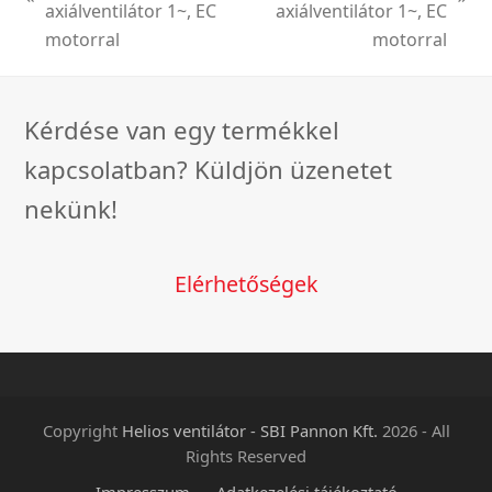
previous
next
axiálventilátor 1~, EC
axiálventilátor 1~, EC
post:
post:
motorral
motorral
Kérdése van egy termékkel
kapcsolatban? Küldjön üzenetet
nekünk!
Elérhetőségek
Copyright
Helios ventilátor - SBI Pannon Kft.
2026 - All
Rights Reserved