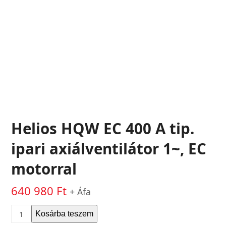
Helios HQW EC 400 A tip.
ipari axiálventilátor 1~, EC
motorral
640 980
Ft
+ Áfa
Helios
Kosárba teszem
HQW