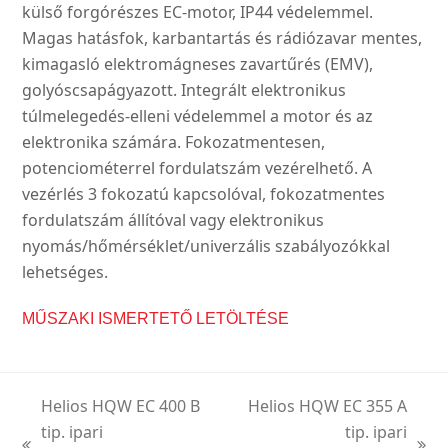
külső forgórészes EC-motor, IP44 védelemmel.
Magas hatásfok, karbantartás és rádiózavar mentes,
kimagasló elektromágneses zavartűrés (EMV),
golyóscsapágyazott. Integrált elektronikus
túlmelegedés-elleni védelemmel a motor és az
elektronika számára. Fokozatmentesen,
potenciométerrel fordulatszám vezérelhető. A
vezérlés 3 fokozatú kapcsolóval, fokozatmentes
fordulatszám állítóval vagy elektronikus
nyomás/hőmérséklet/univerzális szabályozókkal
lehetséges.
MŰSZAKI ISMERTETŐ LETÖLTÉSE
Helios HQW EC 400 B
Helios HQW EC 355 A
tip. ipari
tip. ipari