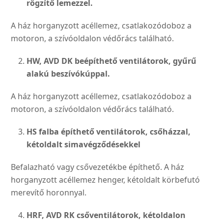
rögzítő lemezzel.
A ház horganyzott acéllemez, csatlakozódoboz a
motoron, a szívóoldalon védőrács találha­tó.
HW, AVD DK beépíthető ventilá­
torok, gyűrű
alakú beszívókúp
pal.
A ház horganyzott acéllemez, csatlakozódoboz a
motoron, a szívóoldalon védőrács találha­tó.
HS falba építhető ventilátorok, csőházzal,
kétoldalt sima
végződésekkel
Befalazható vagy csővezeték­be építhető. A ház
horgany­zott acéllemez henger, kétol­dalt körbefutó
merevítő horonnyal.
HRF, AVD RK csőventilátorok,
kétoldalon