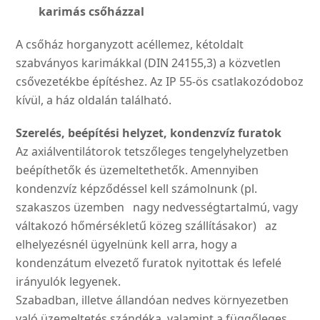
karimás csőházzal
A csőház horganyzott acélle­mez, kétoldalt
szabványos ka­rimákkal (DIN 24155,3) a köz­vetlen
csővezetékbe építés­hez. Az IP 55-ös csatlakozó­doboz
kívül, a ház oldalán található.
Szerelés, beépítési helyzet,
kondenzvíz furatok
Az axiálventilátorok tetszőle­ges tengelyhelyzetben
beépít­hetők és üzemeltethetők. Amennyiben
kondenzvíz kép­ződéssel kell számolnunk (pl.
szakaszos üzemben nagy nedvességtartalmú, vagy
vál­takozó hőmérsékletű közeg szállításakor) az
elhelyezés­nél ügyelnünk kell arra, hogy a
kondenzátum elvezető fura­tok nyitottak és lefelé
irányu­lók legyenek.
Szabadban, illetve állandóan nedves környezetben
való üzemeltetés szándéka, vala­mint a függőleges