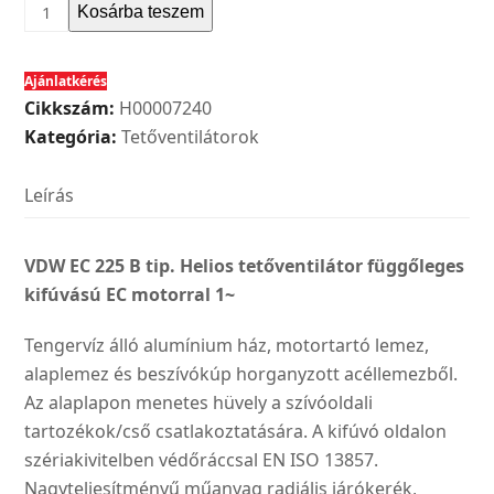
Helios
Kosárba teszem
VDW
EC
Ajánlatkérés
225
Cikkszám:
H00007240
B
Kategória:
Tetőventilátorok
tip.
tetőventilátor
Leírás
függőleges
kifúvású
EC
VDW EC 225 B tip. Helios tetőventilátor függőleges
motorral
kifúvású EC motorral 1~
1~
Tengervíz álló alumínium ház, motortartó lemez,
mennyiség
alaplemez és beszívókúp horganyzott acéllemezből.
Az alaplapon menetes hüvely a szívóoldali
tartozékok/cső csatlakoztatására. A kifúvó oldalon
szériakivitelben védőráccsal EN ISO 13857.
Nagyteljesítményű műanyag radiális járókerék,