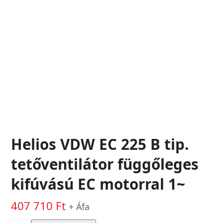
Helios VDW EC 225 B tip.
tetőventilátor függőleges
kifúvású EC motorral 1~
407 710
Ft
+ Áfa