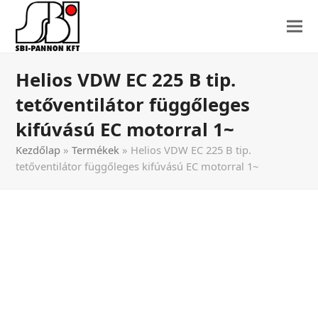
Helios VDW EC 225 B tip.
tetőventilátor függőleges
kifúvású EC motorral 1~
Kezdőlap
»
Termékek
»
Helios VDW EC 225 B tip.
tetőventilátor függőleges kifúvású EC motorral 1~