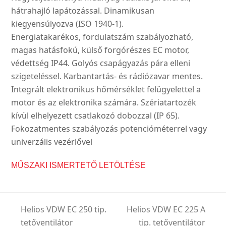
hátrahajló lapátozással. Dinamikusan
kiegyensúlyozva (ISO 1940-1).
Energiatakarékos, fordulatszám szabályozható,
magas hatásfokú, külső forgórészes EC motor,
védettség IP44. Golyós csapágyazás pára elleni
szigeteléssel. Karbantartás- és rádiózavar mentes.
Integrált elektronikus hőmérséklet felügyelettel a
motor és az elektronika számára. Szériatartozék
kívül elhelyezett csatlakozó dobozzal (IP 65).
Fokozatmentes szabályozás potencióméterrel vagy
univerzális vezérlővel
MŰSZAKI ISMERTETŐ LETÖLTÉSE
Helios VDW EC 250 tip.
Helios VDW EC 225 A
tetőventilátor
tip. tetőventilátor