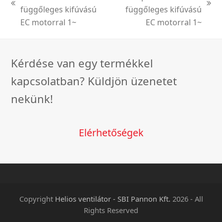
previous
next
függőleges kifúvású
függőleges kifúvású
post:
post:
EC motorral 1~
EC motorral 1~
Kérdése van egy termékkel
kapcsolatban? Küldjön üzenetet
nekünk!
Elérhetőségek
Copyright
Helios ventilátor - SBI Pannon Kft.
2026 - All
Rights Reserved