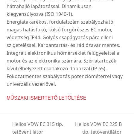
hátrahajló lapátozással. Dinamikusan
kiegyensúlyozva (ISO 1940-1).
Energiatakarékos, fordulatszám szabályozható,
magas hatásfokú, külső forgórészes EC motor,
védettség IP44. Golyós csapágyazás pára elleni
szigeteléssel. Karbantartás- és rádiózavar mentes.
Integrált elektronikus hőmérséklet felügyelettel a
motor és az elektronika számára. Szériatartozék
kívül elhelyezett csatlakozó dobozzal (IP 65).
Fokozatmentes szabályozás potencióméterrel vagy
univerzális vezérlővel.
MŰSZAKI ISMERTETŐ LETÖLTÉSE
Helios VDW EC 315 tip.
Helios VDW EC 225 B
tetőventilátor
tip. tetőventilátor