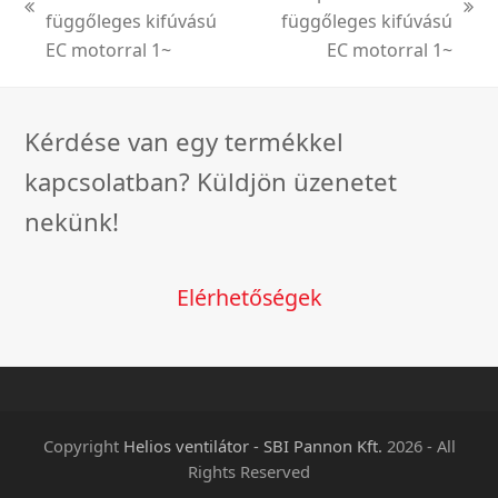
previous
next
függőleges kifúvású
függőleges kifúvású
post:
post:
EC motorral 1~
EC motorral 1~
Kérdése van egy termékkel
kapcsolatban? Küldjön üzenetet
nekünk!
Elérhetőségek
Copyright
Helios ventilátor - SBI Pannon Kft.
2026 - All
Rights Reserved