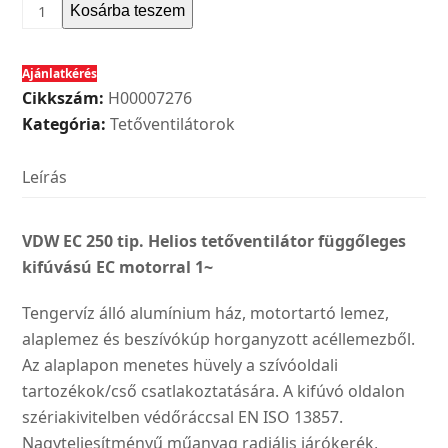
Helios
Kosárba teszem
VDW
EC
Ajánlatkérés
250
Cikkszám:
H00007276
tip.
Kategória:
Tetőventilátorok
tetőventilátor
függőleges
Leírás
kifúvású
EC
motorral
VDW EC 250 tip. Helios tetőventilátor függőleges
1~
kifúvású EC motorral 1~
mennyiség
Tengervíz álló alumínium ház, motortartó lemez,
alaplemez és beszívókúp horganyzott acéllemezből.
Az alaplapon menetes hüvely a szívóoldali
tartozékok/cső csatlakoztatására. A kifúvó oldalon
szériakivitelben védőráccsal EN ISO 13857.
Nagyteljesítményű műanyag radiális járókerék,