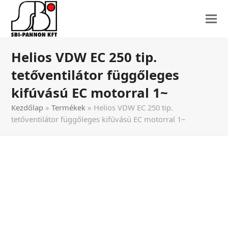
Helios VDW EC 250 tip.
tetőventilátor függőleges
kifúvású EC motorral 1~
Kezdőlap
»
Termékek
»
Helios VDW EC 250 tip.
tetőventilátor függőleges kifúvású EC motorral 1~