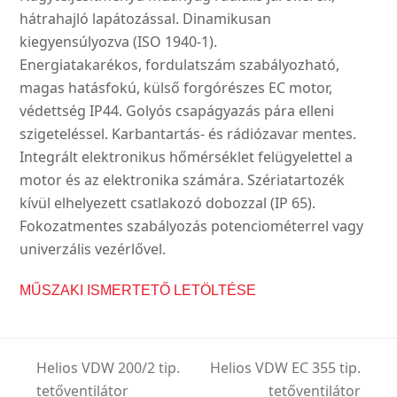
hátrahajló lapátozással. Dinamikusan
kiegyensúlyozva (ISO 1940-1).
Energiatakarékos, fordulatszám szabályozható,
magas hatásfokú, külső forgórészes EC motor,
védettség IP44. Golyós csapágyazás pára elleni
szigeteléssel. Karbantartás- és rádiózavar mentes.
Integrált elektronikus hőmérséklet felügyelettel a
motor és az elektronika számára. Szériatartozék
kívül elhelyezett csatlakozó dobozzal (IP 65).
Fokozatmentes szabályozás potenciométerrel vagy
univerzális vezérlővel.
MŰSZAKI ISMERTETŐ LETÖLTÉSE
Helios VDW 200/2 tip.
Helios VDW EC 355 tip.
tetőventilátor
tetőventilátor