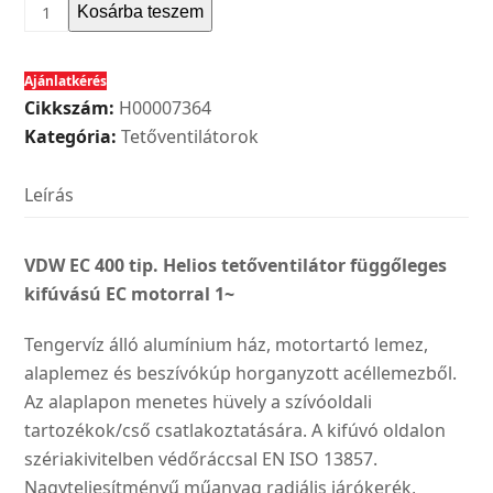
Helios
Kosárba teszem
VDW
EC
Ajánlatkérés
400
Cikkszám:
H00007364
tip.
Kategória:
Tetőventilátorok
tetőventilátor
függőleges
Leírás
kifúvású
EC
motorral
VDW EC 400 tip. Helios tetőventilátor függőleges
1~
kifúvású EC motorral 1~
mennyiség
Tengervíz álló alumínium ház, motortartó lemez,
alaplemez és beszívókúp horganyzott acéllemezből.
Az alaplapon menetes hüvely a szívóoldali
tartozékok/cső csatlakoztatására. A kifúvó oldalon
szériakivitelben védőráccsal EN ISO 13857.
Nagyteljesítményű műanyag radiális járókerék,