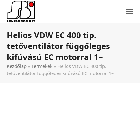
Helios VDW EC 400 tip.
tetőventilátor függőleges
kifúvású EC motorral 1~
Kezdőlap
»
Termékek
»
Helios VDW EC 400 tip.
tetőventilátor függőleges kifúvású EC motorral 1~