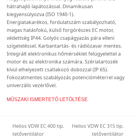
hátrahajló lapátozással. Dinamikusan
kiegyensúlyozva (ISO 1940-1).
Energiatakarékos, fordulatszám szabályozható,
magas hatásfokú, külső forgórészes EC motor,
védettség IP44. Golyós csapágyazás pára elleni
szigeteléssel. Karbantartás- és rádiózavar mentes.
Integrált elektronikus hőmérséklet felügyelettel a
motor és az elektronika számára. Szériatartozék
kívül elhelyezett csatlakozó dobozzal (IP 65).
Fokozatmentes szabályozás potencióméterrel vagy
univerzális vezérlővel.
MŰSZAKI ISMERTETŐ LETÖLTÉSE
Helios VDW EC 400 tip.
Helios VDW EC 315 tip.
tetőventilátor
tetőventilátor