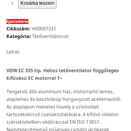
Helios
Kosárba teszem
VDW
EC
Ajánlatkérés
355
Cikkszám:
H00007331
tip.
Kategória:
Tetőventilátorok
tetőventilátor
függőleges
Leírás
kifúvású
EC
motorral
VDW EC 355 tip. Helios tetőventilátor függőleges
1~
kifúvású EC motorral 1~
mennyiség
Tengervíz álló alumínium ház, motortartó lemez,
alaplemez és beszívókúp horganyzott acéllemezből.
Az alaplapon menetes hüvely a szívóoldali
tartozékok/cső csatlakoztatására. A kifúvó oldalon
szériakivitelben védőráccsal EN ISO 13857.
Nagyteljesítményű műanyag radiális járókerék,