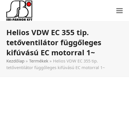
Helios VDW EC 355 tip.
tetőventilátor függőleges
kifúvású EC motorral 1~
Kezdőlap
»
Termékek
»
Helios VDW EC 355 tip.
tetőventilátor függőleges kifúvású EC motorral 1~