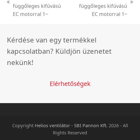
previous
next
függőleges kifúvású
függőleges kifúvású
post:
post:
EC motorral 1~
EC motorral 1~
Kérdése van egy termékkel
kapcsolatban? Küldjön üzenetet
nekünk!
Elérhetőségek
Copyright
Helios ventilátor - SBI Pannon Kft.
2026 - All
Rights Reserved