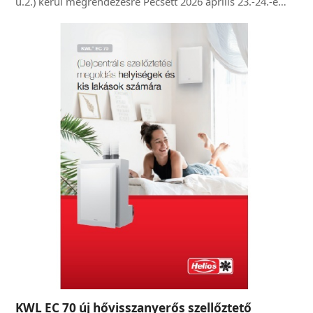
u.2.) kerül megrendezésre Pécsett 2026 április 23.-24.-e…
KWL EC 70 új hővisszanyerős szellőztető