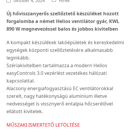
október 4, 2024
Hírek
Új hővisszanyerős szellőztető készüléket hozott
forgalomba a német Helios ventilátor gyár, KWL
890 W megnevezéssel balos és jobbos kivitelben
A kompakt készülékek lakóépületek és kereskedelmi
egységek központi szellőztetésére alkalmasabb
leginkább.
Szériakivitelben tartalmazza a modern Helios
easyControls 3.0 vezérlést vezetékes hálózati
kapcsolattal.
Alacsony energiafogyasztású EC ventilátorokkal
szerelt, nagy hatékonyságú alumínium illetve
nedvességet is vissznyerő entalpia hőcserélővel
ellátott kivitelek.
MŰSZAKI ISMERTETŐ LETÖLTÉSE