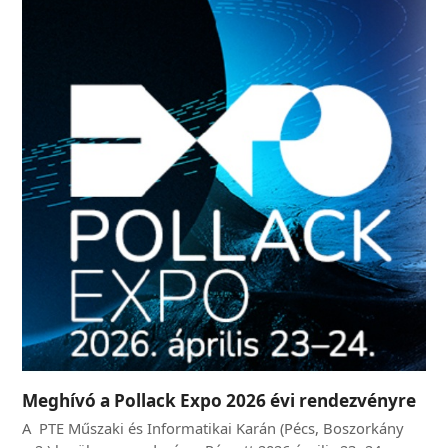
Meghívó a Pollack Expo 2026 évi rendezvényre
A PTE Műszaki és Informatikai Karán (Pécs, Boszorkány