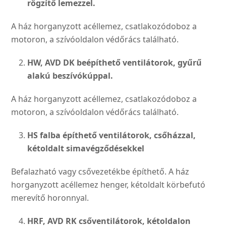
rögzítő lemezzel.
A ház horganyzott acéllemez, csatlakozódoboz a
motoron, a szívóoldalon védőrács találha­tó.
HW, AVD DK beépíthető ventilá­
torok, gyűrű
alakú beszívókúp
pal.
A ház horganyzott acéllemez, csatlakozódoboz a
motoron, a szívóoldalon védőrács találha­tó.
HS falba építhető ventilátorok, csőházzal,
kétoldalt sima
végződésekkel
Befalazható vagy csővezeték­be építhető. A ház
horgany­zott acéllemez henger, kétol­dalt körbefutó
merevítő horonnyal.
HRF, AVD RK csőventilátorok,
kétoldalon