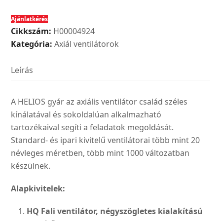
EC
Ajánlatkérés
400
Cikkszám:
H00004924
A
Kategória:
Axiál ventilátorok
tip.
ipari
Leírás
axiálventilátor
EC
motorral,1~
A HELIOS gyár az axiális ventilátor család széles
mennyiség
kínálatával és sokoldalúan alkalmazható
tartozékaival segíti a feladatok megoldását.
Standard- és ipari kivitelű ventilátorai több mint 20
névleges méretben, több mint 1000 változatban
készülnek.
Alapkivitelek:
HQ Fali ventilátor, négyszögle­
tes kialakítású