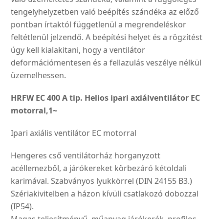
tengely­helyzetben való beépítés szándéka az előző
pontban írtaktól függetlenül a megren­deléskor
feltétlenül jelzendő. A beépítési helyet és a rögzí­tést
úgy kell kialakitani, hogy a ventilátor
deformációmente­sen és a fellazulás veszélye nélkül
üzemelhessen.
HRFW EC 400 A tip. Helios ipari axiálventilátor EC
motorral,1~
Ipari axiális ventilátor EC motorral
Hengeres cső ventilátorház horganyzott
acéllemezből, a járókereket körbezáró kétoldali
karimával. Szabványos lyukkörrel (DIN 24155 B3.)
Szériakivitelben a házon kívüli csatlakozó dobozzal
(IP54).