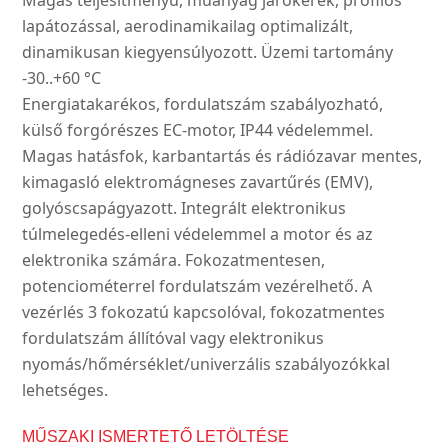
Magas teljesítményű, műanyag járókerék, profilos
lapátozással, aerodinamikailag optimalizált,
dinamikusan kiegyensúlyozott. Üzemi tartomány
-30..+60 °C
Energiatakarékos, fordulatszám szabályozható,
külső forgórészes EC-motor, IP44 védelemmel.
Magas hatásfok, karbantartás és rádiózavar mentes,
kimagasló elektromágneses zavartűrés (EMV),
golyóscsapágyazott. Integrált elektronikus
túlmelegedés-elleni védelemmel a motor és az
elektronika számára. Fokozatmentesen,
potenciométerrel fordulatszám vezérelhető. A
vezérlés 3 fokozatú kapcsolóval, fokozatmentes
fordulatszám állítóval vagy elektronikus
nyomás/hőmérséklet/univerzális szabályozókkal
lehetséges.
MŰSZAKI ISMERTETŐ LETÖLTÉSE