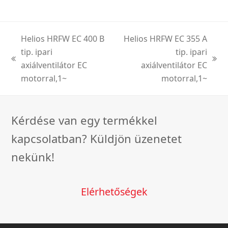
Helios HRFW EC 400 B
Helios HRFW EC 355 A
tip. ipari
tip. ipari
previous
next
axiálventilátor EC
axiálventilátor EC
post:
post:
motorral,1~
motorral,1~
Kérdése van egy termékkel
kapcsolatban? Küldjön üzenetet
nekünk!
Elérhetőségek