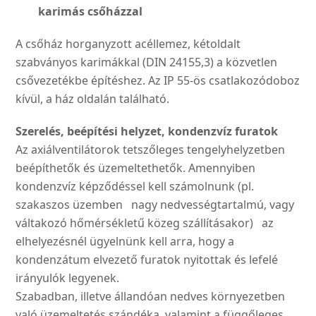
karimás csőházzal
A csőház horganyzott acélle­mez, kétoldalt
szabványos ka­rimákkal (DIN 24155,3) a köz­vetlen
csővezetékbe építés­hez. Az IP 55-ös csatlakozó­doboz
kívül, a ház oldalán található.
Szerelés, beépítési helyzet,
kondenzvíz furatok
Az axiálventilátorok tetszőle­ges tengelyhelyzetben
beépít­hetők és üzemeltethetők. Amennyiben
kondenzvíz kép­ződéssel kell számolnunk (pl.
szakaszos üzemben nagy nedvességtartalmú, vagy
vál­takozó hőmérsékletű közeg szállításakor) az
elhelyezés­nél ügyelnünk kell arra, hogy a
kondenzátum elvezető fura­tok nyitottak és lefelé
irányu­lók legyenek.
Szabadban, illetve állandóan nedves környezetben
való üzemeltetés szándéka, vala­mint a függőleges