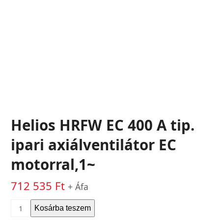
Helios HRFW EC 400 A tip.
ipari axiálventilátor EC
motorral,1~
712 535
Ft
+ Áfa
Helios
Kosárba teszem
HRFW