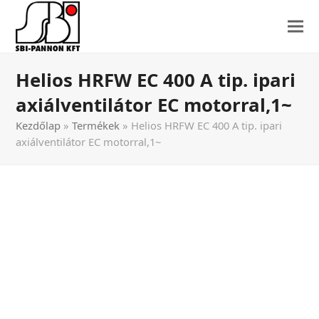
Helios HRFW EC 400 A tip. ipari
axiálventilátor EC motorral,1~
Kezdőlap
»
Termékek
»
Helios HRFW EC 400 A tip. ipari
axiálventilátor EC motorral,1~