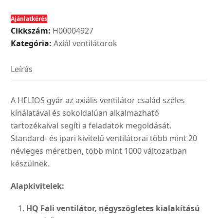
EC
Ajánlatkérés
400
Cikkszám:
H00004927
B
Kategória:
Axiál ventilátorok
tip.
ipari
Leírás
axiálventilátor
EC
motorral,1~
A HELIOS gyár az axiális ventilátor család széles
mennyiség
kínálatával és sokoldalúan alkalmazható
tartozékaival segíti a feladatok megoldását.
Standard- és ipari kivitelű ventilátorai több mint 20
névleges méretben, több mint 1000 változatban
készülnek.
Alapkivitelek:
HQ Fali ventilátor, négyszögle­
tes kialakítású