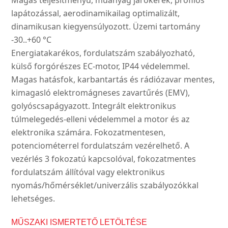
Magas teljesítményű, műanyag járókerék, profilos
lapátozással, aerodinamikailag optimalizált,
dinamikusan kiegyensúlyozott. Üzemi tartomány
-30..+60 °C
Energiatakarékos, fordulatszám szabályozható,
külső forgórészes EC-motor, IP44 védelemmel.
Magas hatásfok, karbantartás és rádiózavar mentes,
kimagasló elektromágneses zavartűrés (EMV),
golyóscsapágyazott. Integrált elektronikus
túlmelegedés-elleni védelemmel a motor és az
elektronika számára. Fokozatmentesen,
potenciométerrel fordulatszám vezérelhető. A
vezérlés 3 fokozatú kapcsolóval, fokozatmentes
fordulatszám állítóval vagy elektronikus
nyomás/hőmérséklet/univerzális szabályozókkal
lehetséges.
MŰSZAKI ISMERTETŐ LETÖLTÉSE