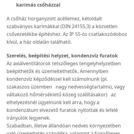
karimás csőházzal
A csőház horganyzott acélle­mez, kétoldalt
szabványos ka­rimákkal (DIN 24155,3) a köz­vetlen
csővezetékbe építés­hez. Az IP 55-ös csatlakozó­doboz
kívül, a ház oldalán található.
Szerelés, beépítési helyzet,
kondenzvíz furatok
Az axiálventilátorok tetszőle­ges tengelyhelyzetben
beépít­hetők és üzemeltethetők. Amennyiben
kondenzvíz kép­ződéssel kell számolnunk (pl.
szakaszos üzemben nagy nedvességtartalmú, vagy
vál­takozó hőmérsékletű közeg szállításakor) az
elhelyezés­nél ügyelnünk kell arra, hogy a
kondenzátum elvezető fura­tok nyitottak és lefelé
irányu­lók legyenek.
Szabadban, illetve állandóan nedves környezetben
való üzemeltetés szándéka, vala­mint a függőleges