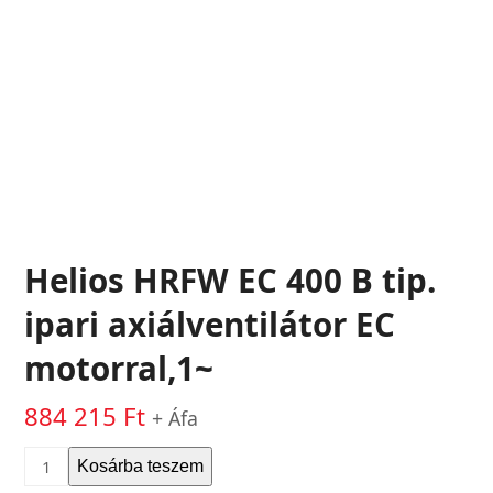
Helios HRFW EC 400 B tip.
ipari axiálventilátor EC
motorral,1~
884 215
Ft
+ Áfa
Helios
Kosárba teszem
HRFW