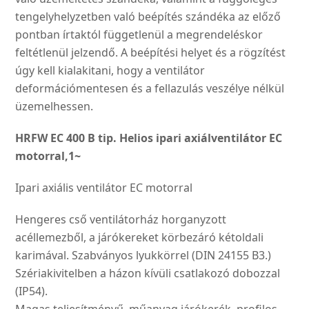
tengely­helyzetben való beépítés szándéka az előző
pontban írtaktól függetlenül a megren­deléskor
feltétlenül jelzendő. A beépítési helyet és a rögzí­tést
úgy kell kialakitani, hogy a ventilátor
deformációmente­sen és a fellazulás veszélye nélkül
üzemelhessen.
HRFW EC 400 B tip. Helios ipari axiálventilátor EC
motorral,1~
Ipari axiális ventilátor EC motorral
Hengeres cső ventilátorház horganyzott
acéllemezből, a járókereket körbezáró kétoldali
karimával. Szabványos lyukkörrel (DIN 24155 B3.)
Szériakivitelben a házon kívüli csatlakozó dobozzal
(IP54).