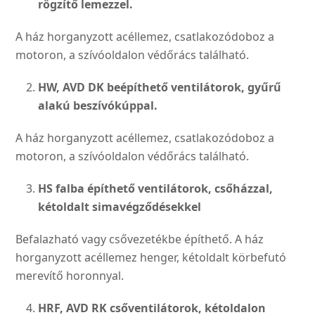
rögzítő lemezzel.
A ház horganyzott acéllemez, csatlakozódoboz a
motoron, a szívóoldalon védőrács találha­tó.
HW, AVD DK beépíthető ventilá­
torok, gyűrű
alakú beszívókúp
pal.
A ház horganyzott acéllemez, csatlakozódoboz a
motoron, a szívóoldalon védőrács találha­tó.
HS falba építhető ventilátorok, csőházzal,
kétoldalt sima
végződésekkel
Befalazható vagy csővezeték­be építhető. A ház
horgany­zott acéllemez henger, kétol­dalt körbefutó
merevítő horonnyal.
HRF, AVD RK csőventilátorok,
kétoldalon