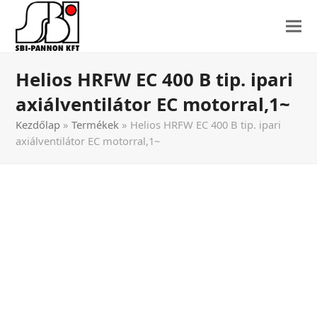
Helios HRFW EC 400 B tip. ipari
axiálventilátor EC motorral,1~
Kezdőlap
»
Termékek
»
Helios HRFW EC 400 B tip. ipari
axiálventilátor EC motorral,1~