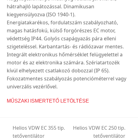
hátrahajló lapátozással. Dinamikusan
kiegyensúlyozva (ISO 1940-1).
Energiatakarékos, fordulatszám szabályozható,
magas hatásfokú, külső forgórészes EC motor,
védettség IP44. Golyós csapágyazás pára elleni
szigeteléssel. Karbantartás- és rádiózavar mentes.
Integrált elektronikus hőmérséklet felügyelettel a
motor és az elektronika számára. Szériatartozék
kívül elhelyezett csatlakozó dobozzal (IP 65).
Fokozatmentes szabályozás potencióméterrel vagy
univerzális vezérlővel.
MŰSZAKI ISMERTETŐ LETÖLTÉSE
Helios VDW EC 355 tip.
Helios VDW EC 250 tip.
tetőventilátor
tetőventilátor