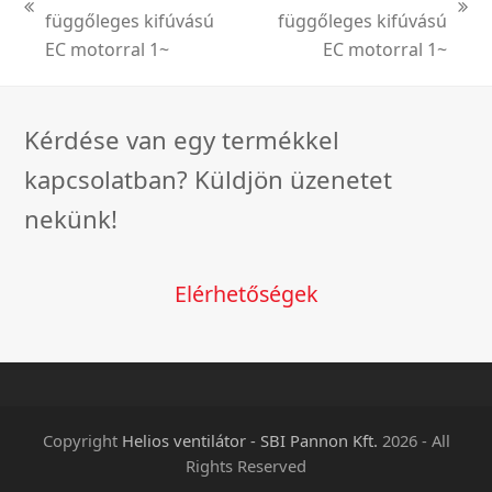
previous
next
függőleges kifúvású
függőleges kifúvású
post:
post:
EC motorral 1~
EC motorral 1~
Kérdése van egy termékkel
kapcsolatban? Küldjön üzenetet
nekünk!
Elérhetőségek
Copyright
Helios ventilátor - SBI Pannon Kft.
2026 - All
Rights Reserved