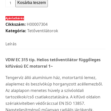
Helios
Kosárba teszem
VDW
EC
Ajánlatkérés
315
Cikkszám:
H00007304
tip.
Kategória:
Tetőventilátorok
tetőventilátor
függőleges
Leírás
kifúvású
EC
motorral
VDW EC 315 tip. Helios tetőventilátor függőleges
1~
kifúvású EC motorral 1~
mennyiség
Tengervíz álló alumínium ház, motortartó lemez,
alaplemez és beszívókúp horganyzott acéllemezből.
Az alaplapon menetes hüvely a szívóoldali
tartozékok/cső csatlakoztatására. A kifúvó oldalon
szériakivitelben védőráccsal EN ISO 13857.
Nagyteljesítményű műanyag radiális járókerék,