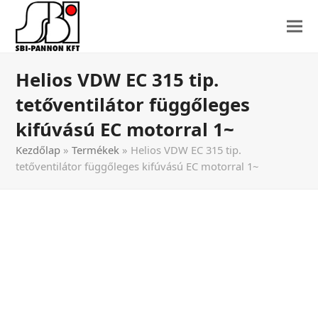
Helios VDW EC 315 tip.
tetőventilátor függőleges
kifúvású EC motorral 1~
Kezdőlap
»
Termékek
»
Helios VDW EC 315 tip.
tetőventilátor függőleges kifúvású EC motorral 1~