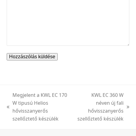
Megjelent a KWL EC 170
KWL EC 360 W
W tipusú Helios
néven új fali
previous
next
hővisszanyerős
hővisszanyerős
post:
post:
szellőztető készülék
szellőztető készülék