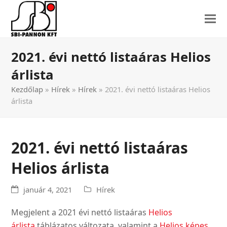
2021. évi nettó listaáras Helios
árlista
Kezdőlap
»
Hírek
»
Hírek
»
2021. évi nettó listaáras Helios
árlista
2021. évi nettó listaáras
Helios árlista
január 4, 2021
Hírek
Megjelent a 2021 évi nettó listaáras
Helios
árlista
táblázatos változata, valamint a
Helios képes